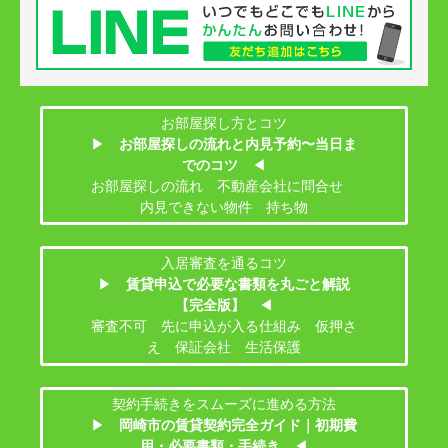
お部屋探し方とコツ
▶
お部屋探しの流れと内見予約〜当日ま
でのコツ
◀
お部屋探しの流れ 不動産会社に問合せ
内見できない物件 持ち物
入居審査を通るコツ
▶
賃貸申込で必要な書類を丸ごと解説
【完全版】
◀
審査不可 先に申込が入る仕組み 仮押さ
え 保証会社 生活保護
契約手続きをスムーズに進める方法
▶
岡崎市の賃貸契約完全ガイド｜初期費
用・必要書類・手続き
◀