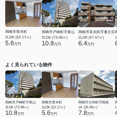
岡崎市青木町
岡崎市戸崎町字東山
岡崎市富永町字番丈目
2LDK (52.17㎡)
3LDK (73.08㎡)
2LDK (57.67㎡)
1
5.6
10.8
6.4
万円
万円
万円
よく見られている物件
岡崎市戸崎町字東山
岡崎市青木町
岡崎市大和町字西島
3LDK (73.08㎡)
2LDK (52.17㎡)
1K (26.08㎡)
1
10.8
5.6
7.8
万円
万円
万円