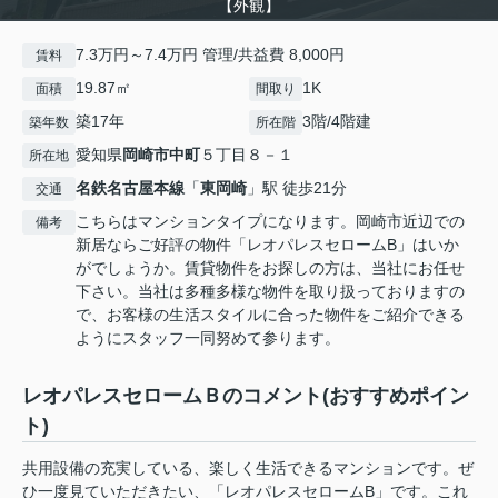
【外観】
7.3万円～7.4万円 管理/共益費 8,000円
賃料
19.87㎡
1K
面積
間取り
築17年
3階/4階建
築年数
所在階
愛知県
岡崎市
中町
５丁目８－１
所在地
名鉄名古屋本線
「
東岡崎
」駅 徒歩21分
交通
こちらはマンションタイプになります。岡崎市近辺での
備考
新居ならご好評の物件「レオパレスセロームB」はいか
がでしょうか。賃貸物件をお探しの方は、当社にお任せ
下さい。当社は多種多様な物件を取り扱っておりますの
で、お客様の生活スタイルに合った物件をご紹介できる
ようにスタッフ一同努めて参ります。
レオパレスセロームＢのコメント(おすすめポイン
ト)
共用設備の充実している、楽しく生活できるマンションです。ぜ
ひ一度見ていただきたい、「レオパレスセロームB」です。これ