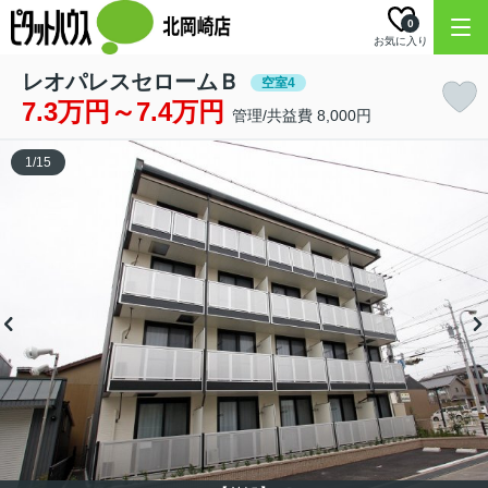
0
お気に入り
レオパレスセロームＢ
空室4
7.3万円～7.4万円
管理/共益費 8,000円
1
/
15