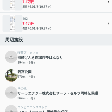
7.4万円
3階 / 6.01坪(19.87㎡)
402
7.4万円
4階 / 6.01坪(19.87㎡)
周辺施設
喫茶店・カフェ
岡崎げんき館珈琲亭はんなり
194ｍ（3分）
若宮公園
270ｍ（4分）
その他
サーラエナジー株式会社サーラ・セルフ岡崎伝馬通
364ｍ（5分）
コンビニエンスストア