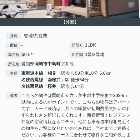
【外観】
- 管理/共益費 -
賃料
-
1LDK
面積
間取り
築15年
1階/2階建
築年数
所在階
愛知県
岡崎市
中島町
字井龍
所在地
東海道本線
「
相見
」駅 徒歩59分車10分 5.6km
交通
名鉄西尾線
「
南桜井
」駅 徒歩64分
名鉄西尾線
「
桜井
」駅 徒歩64分
こちらの物件は岡崎市立六ッ美中部小学校まで2894m
備考
以内にあるのがポイントです。こちらの物件はアパート
です。カード決済は、月々の家賃や初期費用支払いのわ
ずらわしさを解消してくれます。新着情報：レジデンス
井龍の空室情報ならコチラ。他にも東海道本線相見近く
の物件をご覧になりたいのであれば、当社までご連絡く
ださい。お客様のニーズに合わせて物件をご紹介致しま