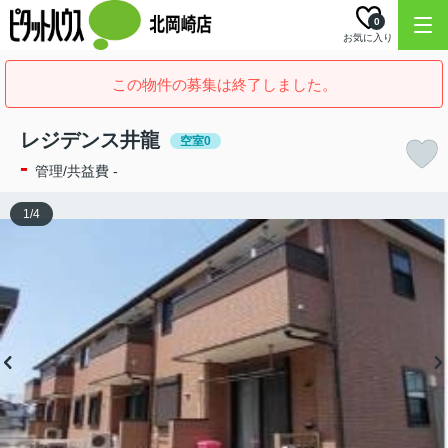
0
お気に入り
この物件の募集は終了しました。
レジデンス井龍
空室0
-
管理/共益費 -
1
/
4