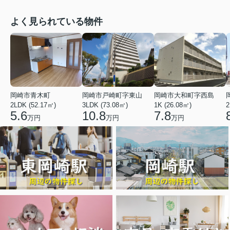
よく見られている物件
岡崎市青木町
岡崎市戸崎町字東山
岡崎市大和町字西島
2LDK (52.17㎡)
3LDK (73.08㎡)
1K (26.08㎡)
2
5.6
10.8
7.8
万円
万円
万円