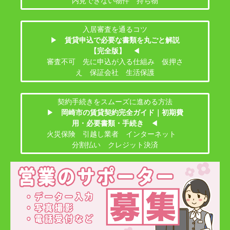
内見できない物件 持ち物
入居審査を通るコツ
▶
賃貸申込で必要な書類を丸ごと解説
【完全版】
◀
審査不可 先に申込が入る仕組み 仮押さ
え 保証会社 生活保護
契約手続きをスムーズに進める方法
▶
岡崎市の賃貸契約完全ガイド｜初期費
用・必要書類・手続き
◀
火災保険 引越し業者 インターネット
分割払い クレジット決済