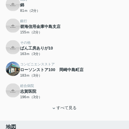
錦
81ｍ（2分）
銀行
碧海信用金庫中島支店
155ｍ（2分）
その他
ぱん工房ありが10
163ｍ（3分）
コンビニエンスストア
ローソンストア100 岡崎中島町店
183ｍ（3分）
総合病院
志賀医院
196ｍ（3分）
すべて見る
地図