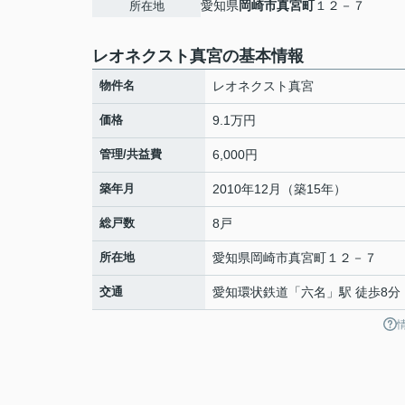
愛知県
岡崎市
真宮町
１２－７
所在地
レオネクスト真宮の基本情報
物件名
レオネクスト真宮
価格
9.1万円
管理/共益費
6,000円
築年月
2010年12月（築15年）
総戸数
8戸
所在地
愛知県
岡崎市
真宮町
１２－７
交通
愛知環状鉄道
「
六名
」駅 徒歩8分