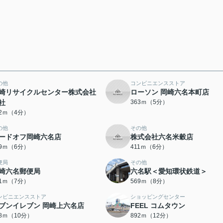
の他
コンビニエンスストア
崎リサイクルセンター株式会社
ローソン 岡崎六名本町店
社
363ｍ（5分）
72ｍ（4分）
の他
その他
ードオフ岡崎六名店
株式会社六名米穀店
09ｍ（6分）
411ｍ（6分）
便局
その他
崎六名郵便局
六名駅＜愛知環状鉄道＞
31ｍ（7分）
569ｍ（8分）
ンビニエンスストア
ショッピングセンター
ブンイレブン 岡崎上六名店
FEEL コムタウン
58ｍ（10分）
892ｍ（12分）