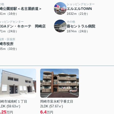
の他
ショッピングセンター
崎公園前駅＜名古屋鉄道＞
エルエルTOWN
241ｍ（16分）
1632ｍ（21分）
ョッピングセンター
その他
EGAドン・キホーテ 岡崎店
葵セントラル病院
871ｍ（24分）
1874ｍ（24分）
役所・区役所
崎市役所
605ｍ（33分）
岡崎市城南町１丁目
岡崎市富永町字番丈目
LDK (59.63㎡)
2LDK (57.67㎡)
.25
6.4
万円
万円