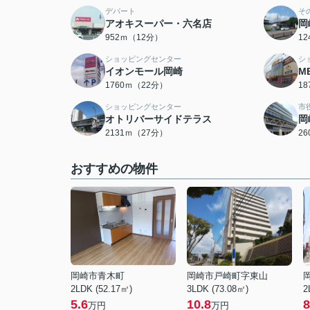
デパート
そ
アオキスーパー・六名店
岡
952ｍ（12分）
1
ショッピングセンター
シ
イオンモール岡崎
M
1760ｍ（22分）
1
ショッピングセンター
市
オトリバーサイドテラス
岡
2131ｍ（27分）
2
おすすめの物件
岡崎市青木町
岡崎市戸崎町字東山
2LDK (52.17㎡)
3LDK (73.08㎡)
2
5.6
10.8
8
万円
万円