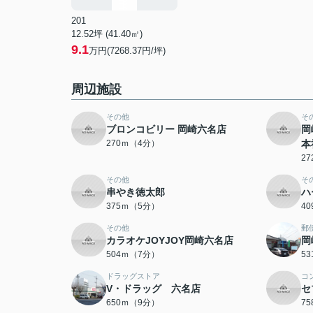
201
12.52坪 (41.40㎡)
9.1
万円(7268.37円/坪)
周辺施設
その他
そ
ブロンコビリー 岡崎六名店
岡
270ｍ（4分）
本
2
その他
そ
串やき徳太郎
ハ
375ｍ（5分）
4
その他
郵
カラオケJOYJOY岡崎六名店
岡
504ｍ（7分）
5
ドラッグストア
コ
V・ドラッグ 六名店
セ
650ｍ（9分）
7