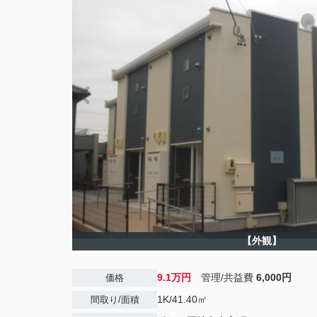
【外観】
9.1万円
管理/共益費
6,000円
価格
1K/41.40㎡
間取り/面積