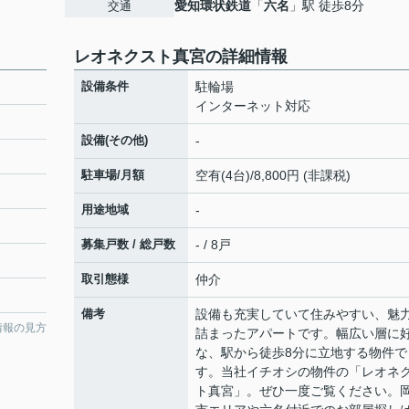
愛知環状鉄道
「
六名
」駅 徒歩8分
交通
レオネクスト真宮の詳細情報
設備条件
駐輪場
インターネット対応
設備(その他)
-
駐車場/月額
空有(4台)/8,800円 (非課税)
用途地域
-
募集戸数 / 総戸数
- / 8戸
取引態様
仲介
備考
設備も充実していて住みやすい、魅
情報の見方
詰まったアパートです。幅広い層に
な、駅から徒歩8分に立地する物件で
す。当社イチオシの物件の「レオネ
ト真宮」。ぜひ一度ご覧ください。