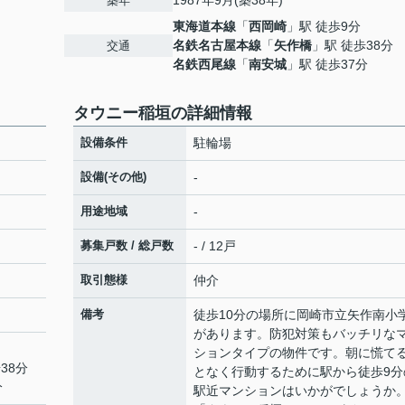
1987年9月(築38年)
築年
東海道本線
「
西岡崎
」駅 徒歩9分
名鉄名古屋本線
「
矢作橋
」駅 徒歩38分
交通
名鉄西尾線
「
南安城
」駅 徒歩37分
タウニー稲垣の詳細情報
設備条件
駐輪場
設備(その他)
-
用途地域
-
募集戸数 / 総戸数
- / 12戸
取引態様
仲介
備考
徒歩10分の場所に岡崎市立矢作南小
があります。防犯対策もバッチリな
ションタイプの物件です。朝に慌て
38分
となく行動するために駅から徒歩9分
分
駅近マンションはいかがでしょうか