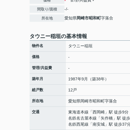
-
管理/共益費
-
価格
-/-
間取り/面積
愛知県
岡崎市
昭和町
字落合
所在地
タウニー稲垣の基本情報
物件名
タウニー稲垣
価格
-
管理/共益費
-
築年月
1987年9月（築38年）
総戸数
12戸
所在地
愛知県
岡崎市
昭和町
字落合
交通
東海道本線
「
西岡崎
」駅 徒歩9分
名鉄名古屋本線
「
矢作橋
」駅 徒歩
名鉄西尾線
「
南安城
」駅 徒歩37