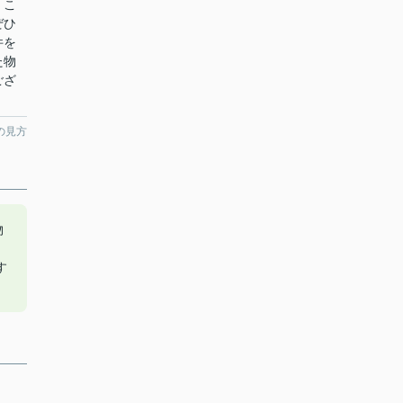
。こ
ぜひ
件を
た物
ござ
。
の見方
物
す