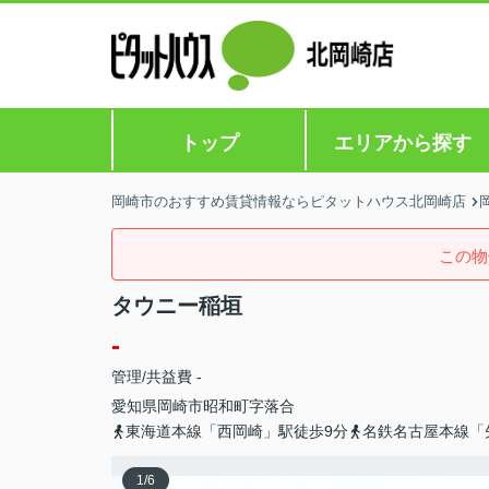
トップ
エリアから探す
岡崎市のおすすめ賃貸情報ならピタットハウス北岡崎店
この物
タウニー稲垣
-
管理/共益費 -
愛知県
岡崎市
昭和町
字落合
東海道本線「西岡崎」駅徒歩9分
名鉄名古屋本線「
1
/
6