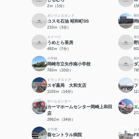
2ｍ（1分）
1
ガソリンスタンド
郵
コスモ石油 昭和町SS
岡
210ｍ（3分）
2
スイーツ
整
うめとら茶房
野
492ｍ（7分）
6
小学校
動
岡崎市立矢作南小学校
ダ
783ｍ（10分）
7
ドラッグストア
デ
スギ薬局 大和支店
フ
1103ｍ（14分）
1
ホームセンター
シ
カーマホームセンター岡崎上和田
エ
店
2
2662ｍ（34分）
その他
シ
葵セントラル病院
F