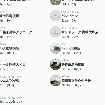
56ｍ（2分）
161ｍ（3分）
便局
喫茶店・カフェ
崎大和郵便局
パンプキン
23ｍ（3分）
411ｍ（6分）
形外科
ドラッグストア
田整形外科クリニック
サンドラッグ 岡崎大和店
02ｍ（8分）
730ｍ（10分）
物病院
デパート
ルク動物病院
Felna大和店
85ｍ（10分）
1092ｍ（14分）
パート
幼稚園
ィール岡崎大和店
矢作白鳥幼稚園
139ｍ（15分）
1201ｍ（16分）
ョッピングセンター
中学校
ルエルTOWN
岡崎市立矢作中学校
725ｍ（35分）
2869ｍ（36分）
ョッピングセンター
EEL コムタウン