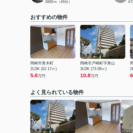
3880ｍ（49分）
4
おすすめの物件
岡崎市青木町
岡崎市戸崎町字東山
2LDK (52.17㎡)
3LDK (73.08㎡)
2
5.6
10.8
6
万円
万円
よく見られている物件