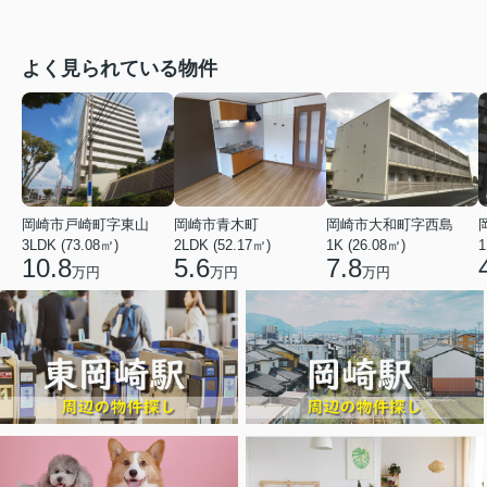
よく見られている物件
岡崎市戸崎町字東山
岡崎市青木町
岡崎市大和町字西島
3LDK (73.08㎡)
2LDK (52.17㎡)
1K (26.08㎡)
1
10.8
5.6
7.8
万円
万円
万円