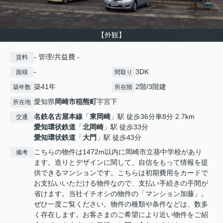
【外観】
- 管理/共益費 -
賃料
-
3DK
面積
間取り
築41年
2階/3階建
築年数
所在階
愛知県
岡崎市
稲熊町
字宮下
所在地
名鉄名古屋本線
「
東岡崎
」駅 徒歩36分車8分 2.7km
交通
愛知環状鉄道
「
北岡崎
」駅 徒歩33分
愛知環状鉄道
「
大門
」駅 徒歩43分
こちらの物件は1472m以内に岡崎市立葵中学校があり
備考
ます。造りとデザインに関して、自信をもって情報を提
供できるマンションです。こちらは初期費用をカードで
お支払いいただける物件なので、支払い手続きの手間が
省けます。当社イチオシの物件の「マンション加藤」。
ぜひ一度ご覧ください。物件の種類や条件などは、数多
く存在します。お客さまのご希望により近い物件をご紹