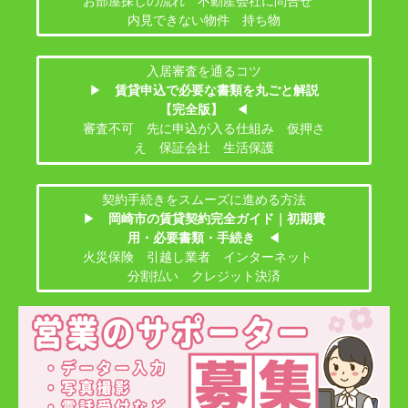
お部屋探しの流れ 不動産会社に問合せ
内見できない物件 持ち物
入居審査を通るコツ
▶
賃貸申込で必要な書類を丸ごと解説
【完全版】
◀
審査不可 先に申込が入る仕組み 仮押さ
え 保証会社 生活保護
契約手続きをスムーズに進める方法
▶
岡崎市の賃貸契約完全ガイド｜初期費
用・必要書類・手続き
◀
火災保険 引越し業者 インターネット
分割払い クレジット決済