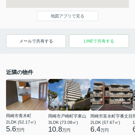
地図アプリで見る
メールで共有する
LINEで共有する
近隣の物件
岡崎市青木町
岡崎市戸崎町字東山
岡崎市富永町字番丈目
2LDK (52.17㎡)
3LDK (73.08㎡)
2LDK (57.67㎡)
1
5.6
10.8
6.4
万円
万円
万円