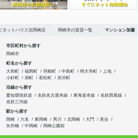
ピタットハウス北岡崎店
岡崎市の賃貸一覧
マンション加藤
市区町村から探す
岡崎市
町名から探す
大和町
福岡町
羽根町
中島町
明大寺町
上地
小針町
洞町
若松町
赤渋町
沿線から探す
愛知環状鉄道
名鉄名古屋本線
東海道本線
名鉄西尾線
名鉄三河線
駅から探す
岡崎
六名
東岡崎
男川
北岡崎
大門
美合
矢作橋
中岡崎
岡崎公園前