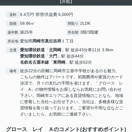
【外観】
6.4万円 管理/共益費 6,000円
賃料
58.86㎡
2LDK
面積
間取り
築25年
3階/3階建
築年数
所在階
愛知県
岡崎市
真伝吉祥
１丁目
所在地
愛知環状鉄道
「
北岡崎
」駅 徒歩43分車11分 3.8km
交通
愛知環状鉄道
「
大門
」駅 徒歩44分
名鉄名古屋本線
「
東岡崎
」駅 徒歩52分
徒歩22分の距離に岡崎市立葵中学校があるのも魅力。
備考
こちらの物件はアパートです。初期費用や家賃のカード
決済で、月々の支払の手間を省けます。「グロース レ
イ A」の物件情報をお探しならお気軽にお問い合わせ
下さい。岡崎市エリアにある賃貸情報のことなら、地域
に密着した当社へお任せ下さい。当社は、多種多様な賃
貸情報を取り扱っております。ご要望や不明な点などご
ざいましたら、お気軽にご連絡下さい。
グロース レイ Ａのコメント(おすすめポイント)