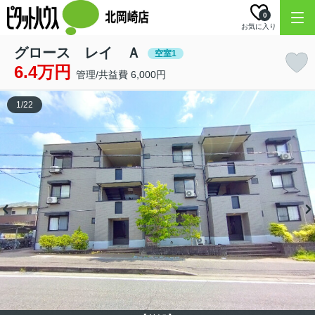
0
お気に入り
グロース レイ Ａ
空室1
6.4万円
管理/共益費 6,000円
1
/
22