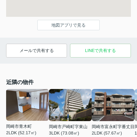
地図アプリで見る
メールで共有する
LINEで共有する
近隣の物件
岡崎市青木町
岡崎市戸崎町字東山
岡崎市富永町字番丈目
2LDK (52.17㎡)
3LDK (73.08㎡)
2LDK (57.67㎡)
1