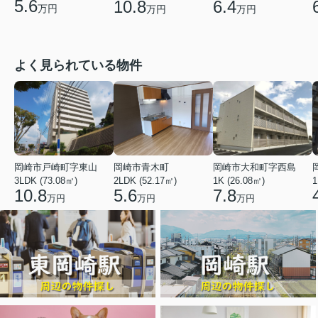
5.6
10.8
6.4
万円
万円
万円
よく見られている物件
岡崎市戸崎町字東山
岡崎市青木町
岡崎市大和町字西島
3LDK (73.08㎡)
2LDK (52.17㎡)
1K (26.08㎡)
1
10.8
5.6
7.8
万円
万円
万円