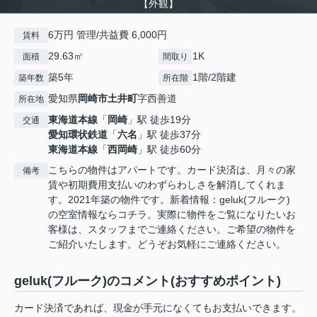
【外観】
6万円 管理/共益費 6,000円
賃料
29.63㎡
1K
面積
間取り
築5年
1階/2階建
築年数
所在階
愛知県
岡崎市
土井町
字西善道
所在地
東海道本線
「
岡崎
」駅 徒歩19分
交通
愛知環状鉄道
「
六名
」駅 徒歩37分
東海道本線
「
西岡崎
」駅 徒歩60分
こちらの物件はアパートです。カード決済は、月々の家
備考
賃や初期費用支払いのわずらわしさを解消してくれま
す。2021年築の物件です。新着情報：geluk(フルーク)
の空室情報ならコチラ。実際に物件をご覧になりたいお
客様は、スタッフまでご連絡ください。ご希望の物件を
ご紹介いたします。どうぞお気軽にご連絡ください。
geluk(フルーク)のコメント(おすすめポイント)
カード決済であれば、現金が手元になくてもお支払いできます。