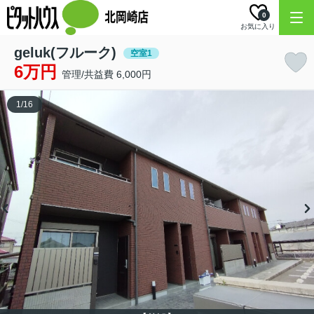
0
お気に入り
geluk(フルーク)
空室1
6万円
管理/共益費 6,000円
1
/
16