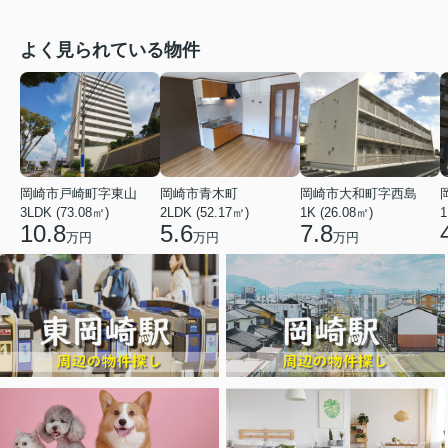
よく見られている物件
岡崎市戸崎町字東山
岡崎市青木町
岡崎市大和町字西島
3LDK (73.08㎡)
2LDK (52.17㎡)
1K (26.08㎡)
1
10.8
5.6
7.8
万円
万円
万円