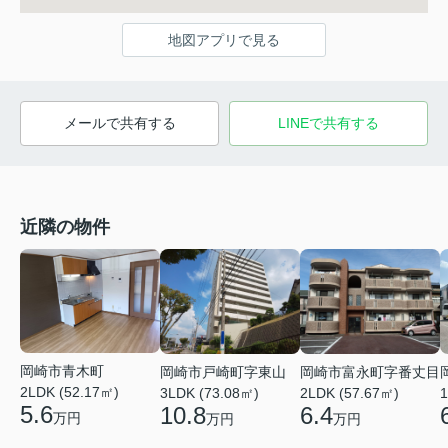
地図アプリで見る
メールで共有する
LINEで共有する
近隣の物件
岡崎市青木町
岡崎市戸崎町字東山
岡崎市富永町字番丈目
2LDK (52.17㎡)
3LDK (73.08㎡)
2LDK (57.67㎡)
1
5.6
10.8
6.4
万円
万円
万円