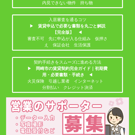
内見できない物件 持ち物
入居審査を通るコツ
▶
賃貸申込で必要な書類を丸ごと解説
【完全版】
◀
審査不可 先に申込が入る仕組み 仮押さ
え 保証会社 生活保護
契約手続きをスムーズに進める方法
▶
岡崎市の賃貸契約完全ガイド｜初期費
用・必要書類・手続き
◀
火災保険 引越し業者 インターネット
分割払い クレジット決済