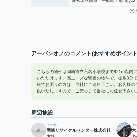
愛知環状鉄道
「
中岡崎
」駅 徒歩2
アーバンオノのコメント(おすすめポイント
こちらの物件は岡崎市立六名小学校まで921m以内
いただけます。高ニーズな駅近の物件で、徒歩3分
報でお困りの方は、当社にご連絡下さい。お客様の
供いたしますので、ご安心して当社にお任せ下さい
周辺施設
その他
そ
岡崎リサイクルセンター株式会社
六
本社
3