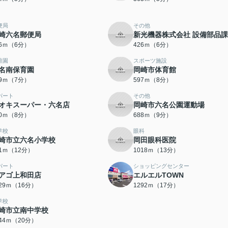
便局
その他
崎六名郵便局
新光機器株式会社 設備部品課
26ｍ（6分）
426ｍ（6分）
稚園
スポーツ施設
名南保育園
岡崎市体育館
29ｍ（7分）
597ｍ（8分）
パート
その他
オキスーパー・六名店
岡崎市六名公園運動場
30ｍ（8分）
688ｍ（9分）
学校
眼科
崎市立六名小学校
岡田眼科医院
21ｍ（12分）
1018ｍ（13分）
パート
ショッピングセンター
アゴ上和田店
エルエルTOWN
229ｍ（16分）
1292ｍ（17分）
学校
崎市立南中学校
544ｍ（20分）