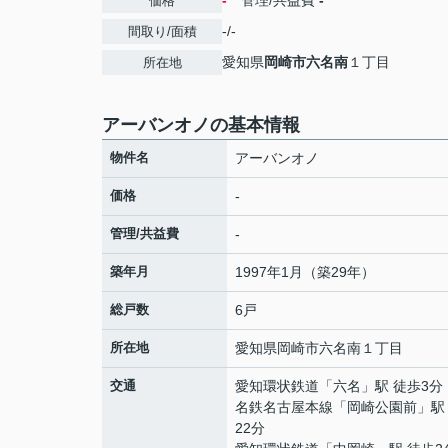
-
管理/共益費
-
価格
-/-
間取り/面積
愛知県
岡崎市
六名南
１丁目
所在地
アーバンオノの基本情報
物件名
アーバンオノ
価格
-
管理/共益費
-
築年月
1997年1月（築29年）
総戸数
6戸
所在地
愛知県
岡崎市
六名南
１丁目
交通
愛知環状鉄道
「
六名
」駅 徒歩3分
名鉄名古屋本線
「
岡崎公園前
」駅
22分