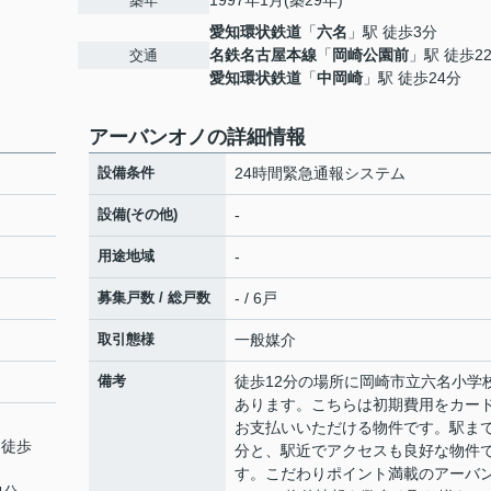
1997年1月(築29年)
築年
愛知環状鉄道
「
六名
」駅 徒歩3分
名鉄名古屋本線
「
岡崎公園前
」駅 徒歩2
交通
愛知環状鉄道
「
中岡崎
」駅 徒歩24分
アーバンオノの詳細情報
設備条件
24時間緊急通報システム
設備(その他)
-
用途地域
-
募集戸数 / 総戸数
- / 6戸
取引態様
一般媒介
備考
徒歩12分の場所に岡崎市立六名小学
あります。こちらは初期費用をカー
お支払いいただける物件です。駅まで
 徒歩
分と、駅近でアクセスも良好な物件
す。こだわりポイント満載のアーバ