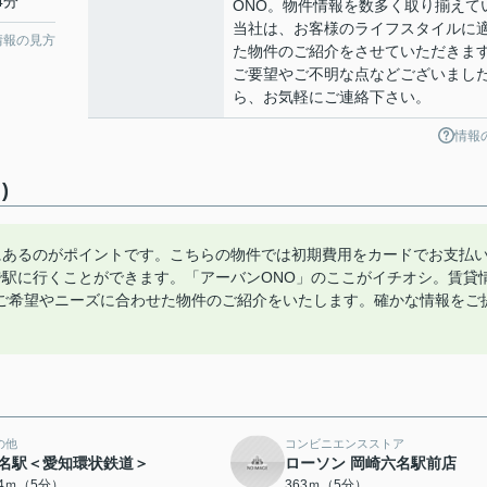
4分
ONO。物件情報を数多く取り揃えて
当社は、お客様のライフスタイルに
情報の見方
た物件のご紹介をさせていただきま
ご要望やご不明な点などございまし
ら、お気軽にご連絡下さい。
情報
)
にあるのがポイントです。こちらの物件では初期費用をカードでお支払
で駅に行くことができます。「アーバンONO」のここがイチオシ。賃貸
ご希望やニーズに合わせた物件のご紹介をいたします。確かな情報をご
。
の他
コンビニエンスストア
名駅＜愛知環状鉄道＞
ローソン 岡崎六名駅前店
54ｍ（5分）
363ｍ（5分）