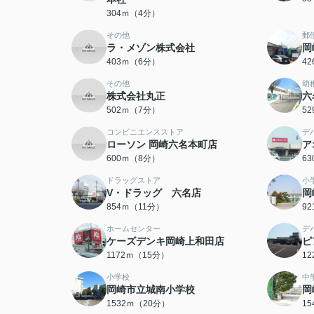
304ｍ（4分）
その他
郵
ラ・メゾン株式会社
岡
403ｍ（6分）
4
その他
幼
株式会社丸正
六
502ｍ（7分）
5
コンビニエンスストア
デ
ローソン 岡崎六名本町店
ア
600ｍ（8分）
6
ドラッグストア
小
V・ドラッグ 六名店
岡
854ｍ（11分）
9
ホームセンター
デ
ケーズデンキ岡崎上和田店
ピ
1172ｍ（15分）
1
小学校
中
岡崎市立城南小学校
岡
1532ｍ（20分）
1