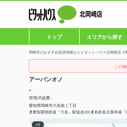
トップ
エリアから探す
岡崎市のおすすめ賃貸情報ならピタットハウス北岡崎店
この物
アーバンオノ
-
管理/共益費 -
愛知県
岡崎市
六名南
１丁目
愛知環状鉄道「六名」駅徒歩3分
名鉄名古屋本線「
1
/
6