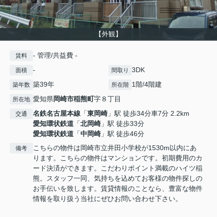
【外観】
- 管理/共益費 -
賃料
-
3DK
面積
間取り
築39年
1階/4階建
築年数
所在階
愛知県
岡崎市
稲熊町
字８丁目
所在地
名鉄名古屋本線
「
東岡崎
」駅 徒歩34分車7分 2.2km
交通
愛知環状鉄道
「
北岡崎
」駅 徒歩33分
愛知環状鉄道
「
中岡崎
」駅 徒歩46分
こちらの物件は岡崎市立井田小学校が1530m以内にあ
備考
ります。こちらの物件はマンションです。初期費用のカ
ード決済ができます。こだわりポイント満載のハイツ稲
熊。スタッフ一同、気持ちを込めてお客様の物件探しの
お手伝いを致します。賃貸情報のことなら、豊富な物件
情報を取り扱う当社にぜひお問い合わせ下さい。