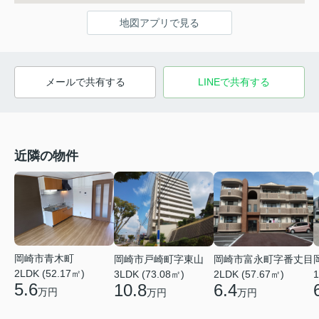
地図アプリで見る
メールで共有する
LINEで共有する
近隣の物件
岡崎市青木町
岡崎市戸崎町字東山
岡崎市富永町字番丈目
2LDK (52.17㎡)
3LDK (73.08㎡)
2LDK (57.67㎡)
1
5.6
10.8
6.4
万円
万円
万円