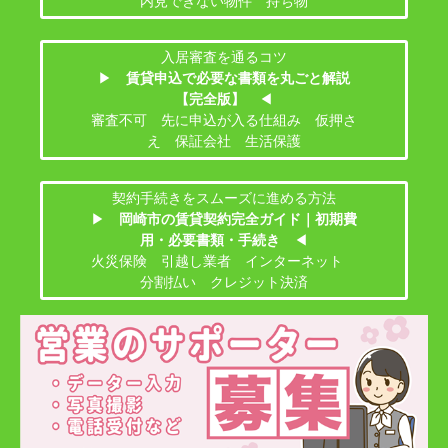
内見できない物件 持ち物
入居審査を通るコツ
▶
賃貸申込で必要な書類を丸ごと解説
【完全版】
◀
審査不可 先に申込が入る仕組み 仮押さ
え 保証会社 生活保護
契約手続きをスムーズに進める方法
▶
岡崎市の賃貸契約完全ガイド｜初期費
用・必要書類・手続き
◀
火災保険 引越し業者 インターネット
分割払い クレジット決済