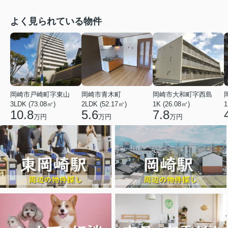
よく見られている物件
岡崎市戸崎町字東山
岡崎市青木町
岡崎市大和町字西島
3LDK (73.08㎡)
2LDK (52.17㎡)
1K (26.08㎡)
1
10.8
5.6
7.8
万円
万円
万円