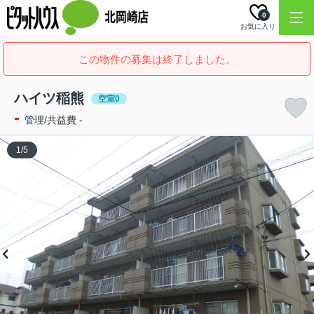
0
お気に入り
この物件の募集は終了しました。
ハイツ稲熊
空室0
-
管理/共益費 -
1
/
5