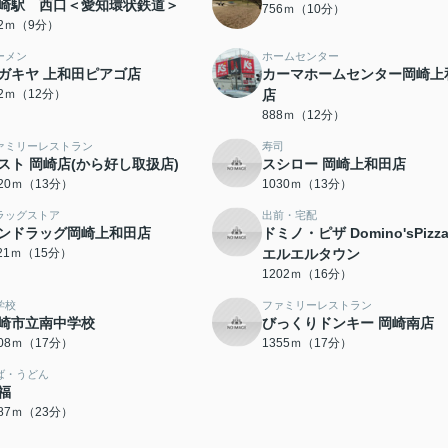
崎駅 西口＜愛知環状鉄道＞
756ｍ（10分）
82ｍ（9分）
ーメン
ホームセンター
ガキヤ 上和田ピアゴ店
カーマホームセンター岡崎上
82ｍ（12分）
店
888ｍ（12分）
ァミリーレストラン
寿司
スト 岡崎店(から好し取扱店)
スシロー 岡崎上和田店
020ｍ（13分）
1030ｍ（13分）
ラッグストア
出前・宅配
ンドラッグ岡崎上和田店
ドミノ・ピザ Domino'sPizz
121ｍ（15分）
エルエルタウン
1202ｍ（16分）
学校
ファミリーレストラン
崎市立南中学校
びっくりドンキー 岡崎南店
308ｍ（17分）
1355ｍ（17分）
ば・うどん
福
787ｍ（23分）