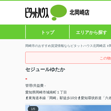
トップ
エリアから探す
岡崎市のおすすめ賃貸情報ならピタットハウス北岡崎店
この物
セジュールゆたか
-
管理/共益費 -
愛知県
岡崎市
城南町
１丁目
東海道本線「岡崎」駅徒歩10分
愛知環状鉄道「六名
1
/
5