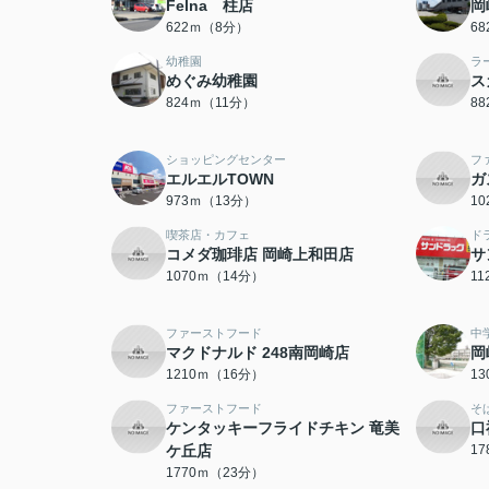
Felna 柱店
岡
622ｍ（8分）
6
幼稚園
ラ
めぐみ幼稚園
ス
824ｍ（11分）
8
ショッピングセンター
フ
エルエルTOWN
ガ
973ｍ（13分）
1
喫茶店・カフェ
ド
コメダ珈琲店 岡崎上和田店
サ
1070ｍ（14分）
1
ファーストフード
中
マクドナルド 248南岡崎店
岡
1210ｍ（16分）
1
ファーストフード
そ
ケンタッキーフライドチキン 竜美
口
ケ丘店
1
1770ｍ（23分）