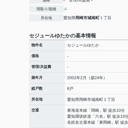
-
管理/共益費
-
価格
-/-
間取り/面積
愛知県
岡崎市
城南町
１丁目
所在地
セジュールゆたかの基本情報
物件名
セジュールゆたか
価格
-
管理/共益費
-
築年月
2002年2月（築24年）
総戸数
8戸
所在地
愛知県
岡崎市
城南町
１丁目
交通
東海道本線
「
岡崎
」駅 徒歩10分
愛知環状鉄道
「
六名
」駅 徒歩19
名鉄名古屋本線
「
東岡崎
」駅 徒歩