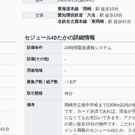
2002年2月(築24年)
築年
東海道本線
「
岡崎
」駅 徒歩10分
愛知環状鉄道
「
六名
」駅 徒歩19分
交通
名鉄名古屋本線
「
東岡崎
」駅 徒歩41分
セジュールゆたかの詳細情報
設備条件
24時間緊急通報システム
設備(その他)
-
用途地域
-
募集戸数 / 総戸数
- / 8戸
取引態様
仲介
備考
岡崎市立南中学校まで1308m以内の
です。カード決済であれば、現金が
になくてもお支払いできます。アク
分
の良い徒歩10分の物件です。こだわ
41分
イント満載のセジュールゆたか。ス