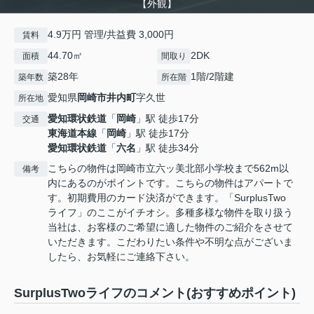
【外観】
4.9万円 管理/共益費 3,000円
賃料
44.70㎡
2DK
面積
間取り
築28年
1階/2階建
築年数
所在階
愛知県
岡崎市
井内町
字久世
所在地
愛知環状鉄道
「
岡崎
」駅 徒歩17分
交通
東海道本線
「
岡崎
」駅 徒歩17分
愛知環状鉄道
「
六名
」駅 徒歩34分
こちらの物件は岡崎市立六ッ美北部小学校まで562m以
備考
内にあるのがポイントです。こちらの物件はアパートで
す。初期費用のカード決済ができます。「SurplusTwo
ライフ」のここがイチオシ。多種多様な物件を取り扱う
当社は、お客様のご希望に適した物件のご紹介をさせて
いただきます。こだわりたい条件や不明な点がございま
したら、お気軽にご連絡下さい。
SurplusTwoライフのコメント(おすすめポイント)