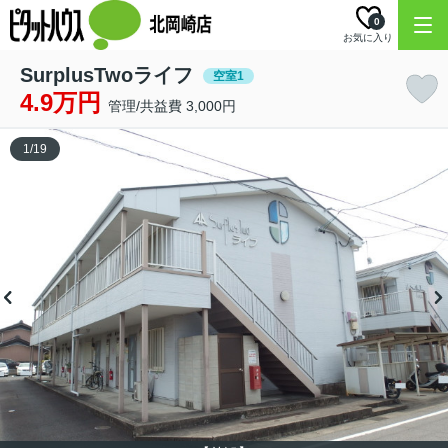
0
お気に入り
SurplusTwoライフ
空室1
4.9万円
管理/共益費 3,000円
1
/
19