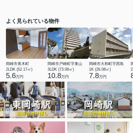
よく見られている物件
岡崎市青木町
岡崎市戸崎町字東山
岡崎市大和町字西島
2LDK (52.17㎡)
3LDK (73.08㎡)
1K (26.08㎡)
2
5.6
10.8
7.8
万円
万円
万円