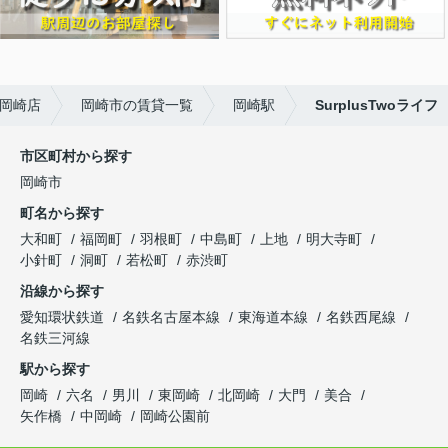
岡崎店
岡崎市の賃貸一覧
岡崎駅
SurplusTwoライフ
市区町村から探す
岡崎市
町名から探す
大和町
福岡町
羽根町
中島町
上地
明大寺町
小針町
洞町
若松町
赤渋町
沿線から探す
愛知環状鉄道
名鉄名古屋本線
東海道本線
名鉄西尾線
名鉄三河線
駅から探す
岡崎
六名
男川
東岡崎
北岡崎
大門
美合
矢作橋
中岡崎
岡崎公園前