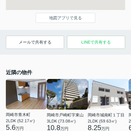
地図アプリで見る
メールで共有する
LINEで共有する
近隣の物件
岡崎市青木町
岡崎市戸崎町字東山
岡崎市城南町１丁目
2LDK (52.17㎡)
3LDK (73.08㎡)
2LDK (59.63㎡)
2
5.6
10.8
8.25
万円
万円
万円