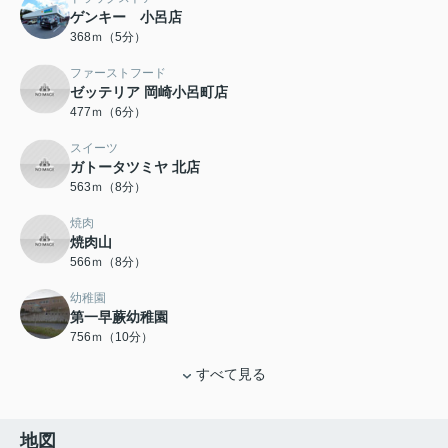
ゲンキー 小呂店
368ｍ（5分）
ファーストフード
ゼッテリア 岡崎小呂町店
477ｍ（6分）
スイーツ
ガトータツミヤ 北店
563ｍ（8分）
焼肉
焼肉山
566ｍ（8分）
幼稚園
第一早蕨幼稚園
756ｍ（10分）
すべて見る
地図