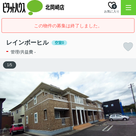
0
お気に入り
この物件の募集は終了しました。
レインボーヒル
空室0
-
管理/共益費 -
1
/
5