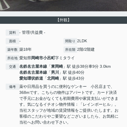
【外観】
- 管理/共益費 -
賃料
-
2LDK
面積
間取り
築18年
2階/2階建
築年数
所在階
愛知県
岡崎市
小呂町
字ミタライ
所在地
名鉄名古屋本線
「
東岡崎
」駅 徒歩38分車9分 3.0km
交通
名鉄名古屋本線
「
男川
」駅 徒歩40分
愛知環状鉄道
「
北岡崎
」駅 徒歩43分
薬や日用品を買うのに便利なゲンキー 小呂店まで、
備考
368mです。こちらの物件はアパートです。カード決済
で手元にお金がなくても初期費用や家賃支払いができま
す。気になるイチオシ物件情報：「レインボーヒル」。
当社スタッフが地域の賃貸情報をご提供いたします。お
客様のこだわりやご要望などございましたら、お気軽に
当社へお問い合わせ下さい。