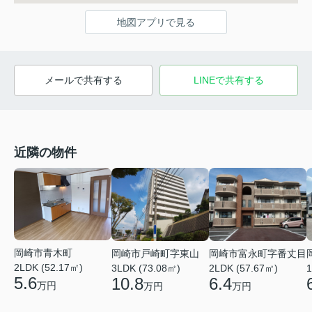
地図アプリで見る
メールで共有する
LINEで共有する
近隣の物件
岡崎市青木町
岡崎市戸崎町字東山
岡崎市富永町字番丈目
2LDK (52.17㎡)
3LDK (73.08㎡)
2LDK (57.67㎡)
1
5.6
10.8
6.4
万円
万円
万円