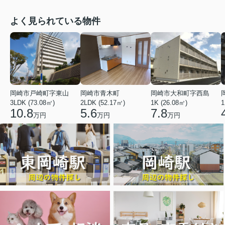
よく見られている物件
岡崎市戸崎町字東山
岡崎市青木町
岡崎市大和町字西島
3LDK (73.08㎡)
2LDK (52.17㎡)
1K (26.08㎡)
1
10.8
5.6
7.8
万円
万円
万円