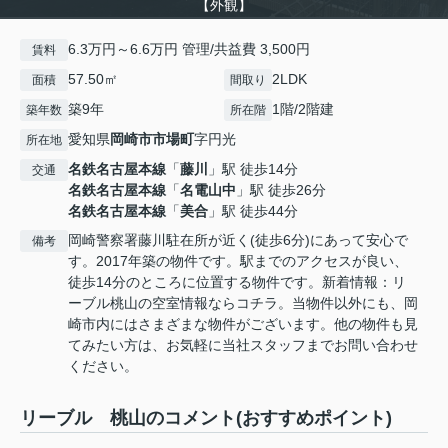
【外観】
6.3万円～6.6万円 管理/共益費 3,500円
賃料
57.50㎡
2LDK
面積
間取り
築9年
1階/2階建
築年数
所在階
愛知県
岡崎市
市場町
字円光
所在地
名鉄名古屋本線
「
藤川
」駅 徒歩14分
交通
名鉄名古屋本線
「
名電山中
」駅 徒歩26分
名鉄名古屋本線
「
美合
」駅 徒歩44分
岡崎警察署藤川駐在所が近く(徒歩6分)にあって安心で
備考
す。2017年築の物件です。駅までのアクセスが良い、
徒歩14分のところに位置する物件です。新着情報：リ
ーブル桃山の空室情報ならコチラ。当物件以外にも、岡
崎市内にはさまざまな物件がございます。他の物件も見
てみたい方は、お気軽に当社スタッフまでお問い合わせ
ください。
リーブル 桃山のコメント(おすすめポイント)