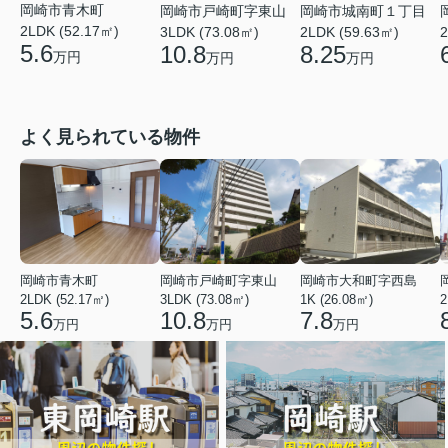
岡崎市青木町
岡崎市戸崎町字東山
岡崎市城南町１丁目
2LDK (52.17㎡)
3LDK (73.08㎡)
2LDK (59.63㎡)
2
5.6
10.8
8.25
万円
万円
万円
よく見られている物件
岡崎市青木町
岡崎市戸崎町字東山
岡崎市大和町字西島
2LDK (52.17㎡)
3LDK (73.08㎡)
1K (26.08㎡)
2
5.6
10.8
7.8
万円
万円
万円