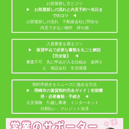
お部屋探し方とコツ
▶
お部屋探しの流れと内見予約〜当日ま
でのコツ
◀
お部屋探しの流れ 不動産会社に問合せ
内見できない物件 持ち物
入居審査を通るコツ
▶
賃貸申込で必要な書類を丸ごと解説
【完全版】
◀
審査不可 先に申込が入る仕組み 仮押さ
え 保証会社 生活保護
契約手続きをスムーズに進める方法
▶
岡崎市の賃貸契約完全ガイド｜初期費
用・必要書類・手続き
◀
火災保険 引越し業者 インターネット
分割払い クレジット決済