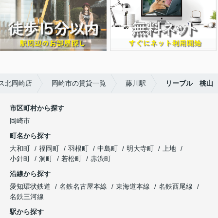
ス北岡崎店
岡崎市の賃貸一覧
藤川駅
リーブル 桃山
市区町村から探す
岡崎市
町名から探す
大和町
福岡町
羽根町
中島町
明大寺町
上地
小針町
洞町
若松町
赤渋町
沿線から探す
愛知環状鉄道
名鉄名古屋本線
東海道本線
名鉄西尾線
名鉄三河線
駅から探す