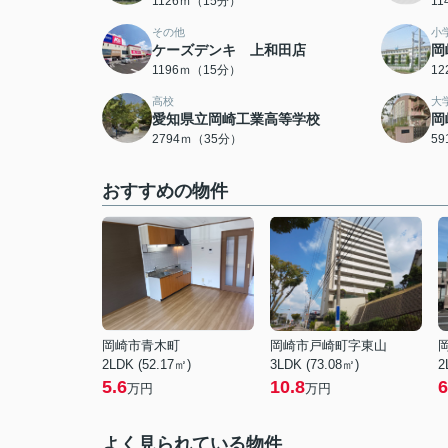
1126ｍ（15分）
1
その他
小
ケーズデンキ 上和田店
岡
1196ｍ（15分）
1
高校
大
愛知県立岡崎工業高等学校
岡
2794ｍ（35分）
5
おすすめの物件
岡崎市青木町
岡崎市戸崎町字東山
2LDK (52.17㎡)
3LDK (73.08㎡)
2
5.6
10.8
6
万円
万円
よく見られている物件