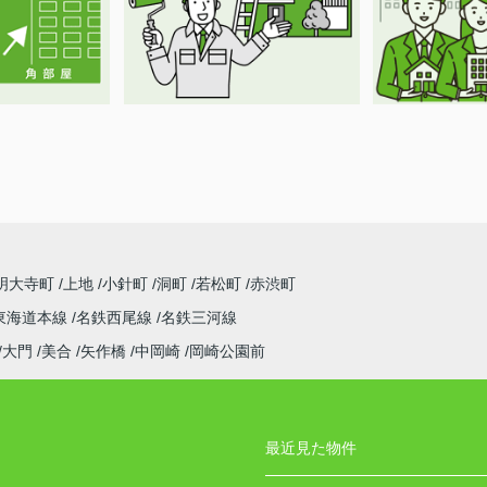
明大寺町
上地
小針町
洞町
若松町
赤渋町
東海道本線
名鉄西尾線
名鉄三河線
大門
美合
矢作橋
中岡崎
岡崎公園前
最近見た物件