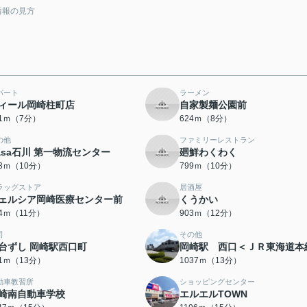
情報の見方
パート
ラーメン
ィール岡崎柱町店
自家製麺公園前
01ｍ（7分）
624ｍ（8分）
の他
ファミリーレストラン
asa石川 第一物流センター
廻鮮わくわく
23ｍ（10分）
799ｍ（10分）
ラッグストア
居酒屋
ェルシア岡崎医療センター前
くうかい
64ｍ（11分）
903ｍ（12分）
司
その他
台ずし 岡崎駅西口町
岡崎駅 西口＜ＪＲ東海道本
71ｍ（13分）
1037ｍ（13分）
動車教習所
ショッピングセンター
崎南自動車学校
エルエルTOWN