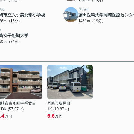
147ｍ（15分）
1196ｍ（15分）
学校
その他
崎市立六ッ美北部小学校
藤田医科大学岡崎医療センタ
226ｍ（16分）
1461ｍ（19分）
学
崎女子短期大学
910ｍ（74分）
岡崎市富永町字番丈目
岡崎市板屋町
LDK (57.67㎡)
1K (19.87㎡)
.4
6.6
万円
万円