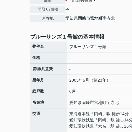
-
管理/共益費
-
価格
-/-
間取り/面積
愛知県
岡崎市
宮地町
字寺北
所在地
ブルーサンズ１号館の基本情報
物件名
ブルーサンズ１号館
価格
-
管理/共益費
-
築年月
2003年5月（築23年）
総戸数
6戸
所在地
愛知県
岡崎市
宮地町
字寺北
交通
東海道本線
「
岡崎
」駅 徒歩14分
愛知環状鉄道
「
岡崎
」駅 徒歩14
愛知環状鉄道
「
六名
」駅 徒歩26