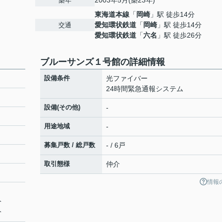
2003年5月(築23年)
築年
東海道本線
「
岡崎
」駅 徒歩14分
愛知環状鉄道
「
岡崎
」駅 徒歩14分
交通
愛知環状鉄道
「
六名
」駅 徒歩26分
ブルーサンズ１号館の詳細情報
設備条件
光ファイバー
24時間緊急通報システム
設備(その他)
-
用途地域
-
募集戸数 / 総戸数
- / 6戸
取引態様
仲介
情報
分
分