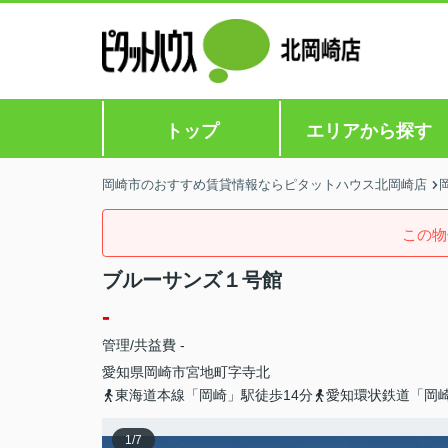
トップ
エリアから探す
岡崎市のおすすめ賃貸情報ならピタットハウス北岡崎店
この物
ブルーサンズ１号館
-
管理/共益費 -
愛知県
岡崎市
宮地町
字寺北
東海道本線「岡崎」駅徒歩14分
愛知環状鉄道「岡崎
1
/
7