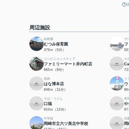
周辺施設
幼稚園
デ
むつみ保育園
フ
379ｍ（5分）
5
コンビニエンスストア
そ
ファミリーマート井内町店
C
665ｍ（9分）
7
焼肉
ド
はな博本店
ウ
848ｍ（11分）
8
そば・うどん
寿
口福
や
910ｍ（12分）
9
中学校
自
岡崎市立六ツ美北中学校
岡