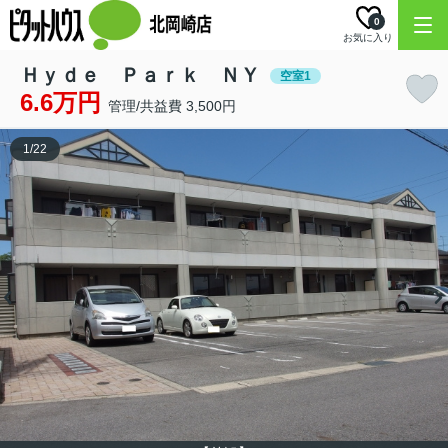
0
お気に入り
Ｈｙｄｅ Ｐａｒｋ ＮＹ
空室1
6.6万円
管理/共益費 3,500円
1
/
22