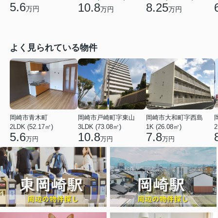
5.6
10.8
8.25
万円
万円
万円
よく見られている物件
岡崎市青木町
岡崎市戸崎町字東山
岡崎市大和町字西島
2LDK (52.17㎡)
3LDK (73.08㎡)
1K (26.08㎡)
2
5.6
10.8
7.8
万円
万円
万円