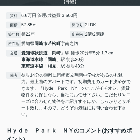
【外観】
6.6万円 管理/共益費 3,500円
賃料
57.85㎡
2LDK
面積
間取り
築22年
2階/2階建
築年数
所在階
愛知県
岡崎市
若松町
字南之切
所在地
愛知環状鉄道
「
岡崎
」駅 徒歩20分車5分 1.7km
交通
東海道本線
「
岡崎
」駅 徒歩20分
東海道本線
「
相見
」駅 徒歩43分
徒歩14分の距離に岡崎市立翔南中学校があるのも魅
備考
力。最上階のアパートです。初期費用のカード決済がで
きます。「Hyde Park NY」のここがイチオシ。賃貸
物件をお探しなら、当社にお任せ下さい。こだわりやニ
ーズに合わせた物件をご紹介するほか、しっかりとサポ
ート致しますので、どうぞお気軽にお問い合わせ下さ
い。
Ｈｙｄｅ Ｐａｒｋ ＮＹのコメント(おすすめポ
イント)