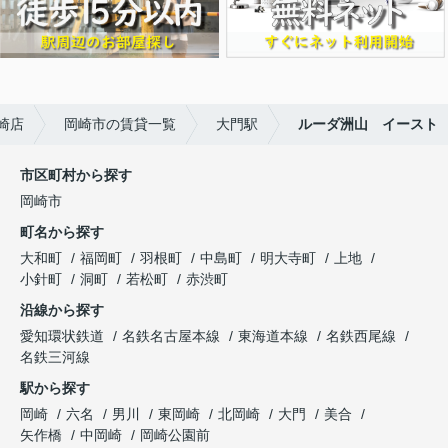
崎店
岡崎市の賃貸一覧
大門駅
ルーダ洲山 イースト
市区町村から探す
岡崎市
町名から探す
大和町
福岡町
羽根町
中島町
明大寺町
上地
小針町
洞町
若松町
赤渋町
沿線から探す
愛知環状鉄道
名鉄名古屋本線
東海道本線
名鉄西尾線
名鉄三河線
駅から探す
岡崎
六名
男川
東岡崎
北岡崎
大門
美合
矢作橋
中岡崎
岡崎公園前