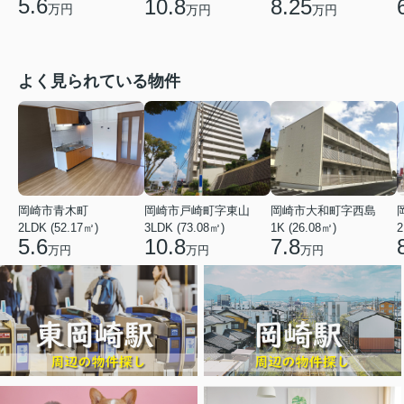
5.6
10.8
8.25
万円
万円
万円
よく見られている物件
岡崎市青木町
岡崎市戸崎町字東山
岡崎市大和町字西島
2LDK (52.17㎡)
3LDK (73.08㎡)
1K (26.08㎡)
2
5.6
10.8
7.8
万円
万円
万円