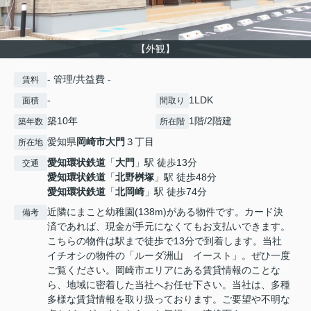
【外観】
- 管理/共益費 -
賃料
-
1LDK
面積
間取り
築10年
1階/2階建
築年数
所在階
愛知県
岡崎市
大門
３丁目
所在地
愛知環状鉄道
「
大門
」駅 徒歩13分
交通
愛知環状鉄道
「
北野桝塚
」駅 徒歩48分
愛知環状鉄道
「
北岡崎
」駅 徒歩74分
近隣にまこと幼稚園(138m)がある物件です。カード決
備考
済であれば、現金が手元になくてもお支払いできます。
こちらの物件は駅まで徒歩で13分で到着します。当社
イチオシの物件の「ルーダ洲山 イースト」。ぜひ一度
ご覧ください。岡崎市エリアにある賃貸情報のことな
ら、地域に密着した当社へお任せ下さい。当社は、多種
多様な賃貸情報を取り扱っております。ご要望や不明な