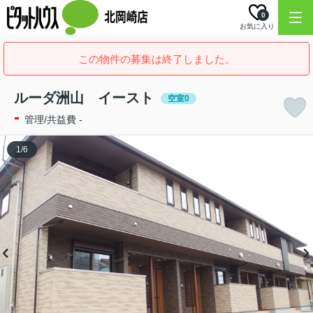
0
お気に入り
この物件の募集は終了しました。
ルーダ洲山 イースト
空室0
-
管理/共益費 -
1
/
6