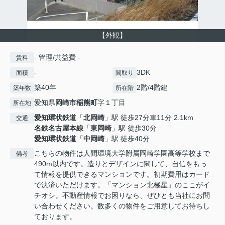
【外観】
- 管理/共益費 -
賃料
-
3DK
面積
間取り
築40年
2階/4階建
築年数
所在階
愛知県
岡崎市
稲熊町
字１丁目
所在地
愛知環状鉄道
「
北岡崎
」駅 徒歩27分車11分 2.1km
交通
名鉄名古屋本線
「
東岡崎
」駅 徒歩30分
愛知環状鉄道
「
中岡崎
」駅 徒歩40分
こちらの物件は人間環境大学附属岡崎学園高等学校まで
備考
490m以内です。造りとデザインに関して、自信をもっ
て情報を提供できるマンションです。初期費用はカード
で決済いただけます。「マンション北極星」のここがイ
チオシ。不動産情報でお困りなら、ぜひとも当社にお問
い合わせください。数多くの物件をご用意してお待ちし
ております。