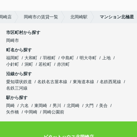
岡崎店
岡崎市の賃貸一覧
北岡崎駅
マンション北極星
市区町村から探す
岡崎市
町名から探す
福岡町
大和町
羽根町
中島町
明大寺町
上地
小針町
洞町
若松町
赤渋町
沿線から探す
愛知環状鉄道
名鉄名古屋本線
東海道本線
名鉄西尾線
名鉄三河線
駅から探す
岡崎
六名
東岡崎
男川
北岡崎
大門
美合
矢作橋
中岡崎
岡崎公園前
ピタットハウス北岡崎店