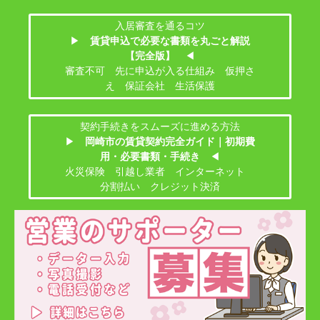
入居審査を通るコツ
▶
賃貸申込で必要な書類を丸ごと解説
【完全版】
◀
審査不可 先に申込が入る仕組み 仮押さ
え 保証会社 生活保護
契約手続きをスムーズに進める方法
▶
岡崎市の賃貸契約完全ガイド｜初期費
用・必要書類・手続き
◀
火災保険 引越し業者 インターネット
分割払い クレジット決済