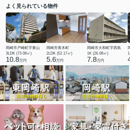
よく見られている物件
岡崎市戸崎町字東山
岡崎市青木町
岡崎市大和町字西島
3LDK (73.08㎡)
2LDK (52.17㎡)
1K (26.08㎡)
1
10.8
5.6
7.8
万円
万円
万円