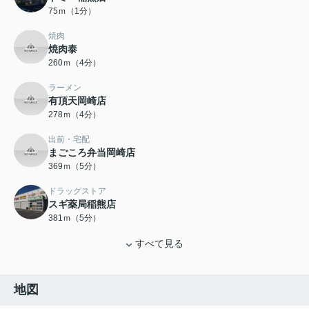
75ｍ（1分）
焼肉
焼肉泰
260ｍ（4分）
ラーメン
有頂天岡崎店
278ｍ（4分）
出前・宅配
まごころ弁当岡崎店
369ｍ（5分）
ドラッグストア
スギ薬局稲熊店
381ｍ（5分）
すべて見る
地図