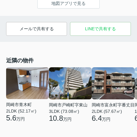
地図アプリで見る
メールで共有する
LINEで共有する
近隣の物件
岡崎市青木町
岡崎市戸崎町字東山
岡崎市富永町字番丈目
2LDK (52.17㎡)
3LDK (73.08㎡)
2LDK (57.67㎡)
1
5.6
10.8
6.4
万円
万円
万円