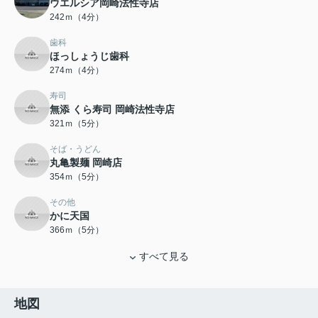
ウエルシア岡崎法性寺店
242ｍ（4分）
歯科
ほっしょうじ歯科
274ｍ（4分）
寿司
無添 くら寿司 岡崎法性寺店
321ｍ（5分）
そば・うどん
丸亀製麺 岡崎店
354ｍ（5分）
その他
かに天国
366ｍ（5分）
すべて見る
地図