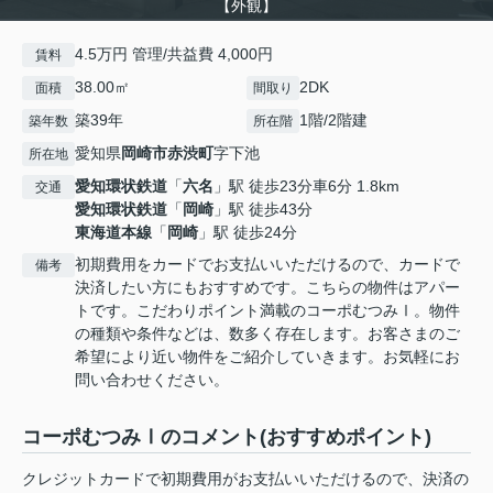
【外観】
4.5万円 管理/共益費 4,000円
賃料
38.00㎡
2DK
面積
間取り
築39年
1階/2階建
築年数
所在階
愛知県
岡崎市
赤渋町
字下池
所在地
愛知環状鉄道
「
六名
」駅 徒歩23分車6分 1.8km
交通
愛知環状鉄道
「
岡崎
」駅 徒歩43分
東海道本線
「
岡崎
」駅 徒歩24分
初期費用をカードでお支払いいただけるので、カードで
備考
決済したい方にもおすすめです。こちらの物件はアパー
トです。こだわりポイント満載のコーポむつみⅠ。物件
の種類や条件などは、数多く存在します。お客さまのご
希望により近い物件をご紹介していきます。お気軽にお
問い合わせください。
コーポむつみⅠのコメント(おすすめポイント)
クレジットカードで初期費用がお支払いいただけるので、決済の