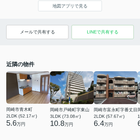
地図アプリで見る
メールで共有する
LINEで共有する
近隣の物件
岡崎市青木町
岡崎市戸崎町字東山
岡崎市富永町字番丈目
2LDK (52.17㎡)
3LDK (73.08㎡)
2LDK (57.67㎡)
1
5.6
10.8
6.4
万円
万円
万円