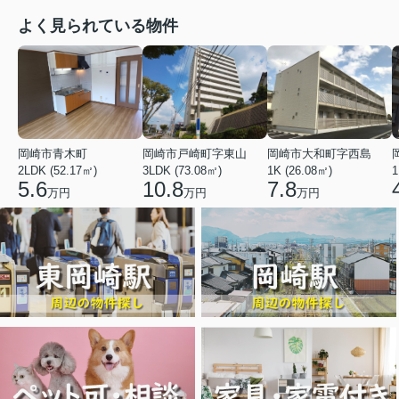
よく見られている物件
岡崎市青木町
岡崎市戸崎町字東山
岡崎市大和町字西島
2LDK (52.17㎡)
3LDK (73.08㎡)
1K (26.08㎡)
1
5.6
10.8
7.8
万円
万円
万円