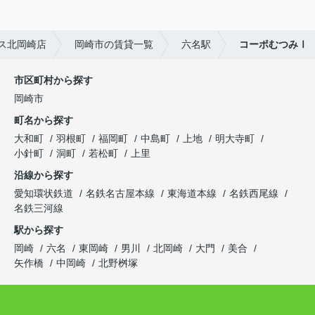
ス北岡崎店
岡崎市の賃貸一覧
六名駅
コーポむつみⅠ
市区町村から探す
岡崎市
町名から探す
大和町
羽根町
福岡町
中島町
上地
明大寺町
小針町
洞町
若松町
上里
沿線から探す
愛知環状鉄道
名鉄名古屋本線
東海道本線
名鉄西尾線
名鉄三河線
駅から探す
岡崎
六名
東岡崎
男川
北岡崎
大門
美合
矢作橋
中岡崎
北野桝塚