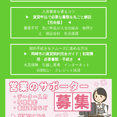
入居審査を通るコツ
▶
賃貸申込で必要な書類を丸ごと解説
【完全版】
◀
審査不可 先に申込が入る仕組み 仮押さ
え 保証会社 生活保護
契約手続きをスムーズに進める方法
▶
岡崎市の賃貸契約完全ガイド｜初期費
用・必要書類・手続き
◀
火災保険 引越し業者 インターネット
分割払い クレジット決済