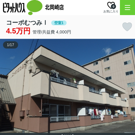
0
お気に入り
コーポむつみⅠ
空室1
4.5万円
管理/共益費 4,000円
1
/
17