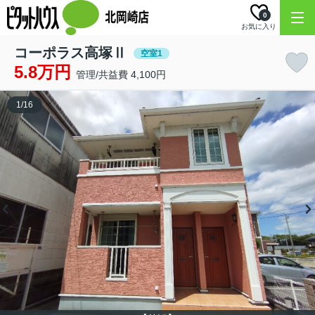
0
お気に入り
コーポラス高塚Ⅱ
空室1
5.8万円
管理/共益費 4,100円
1
/
16