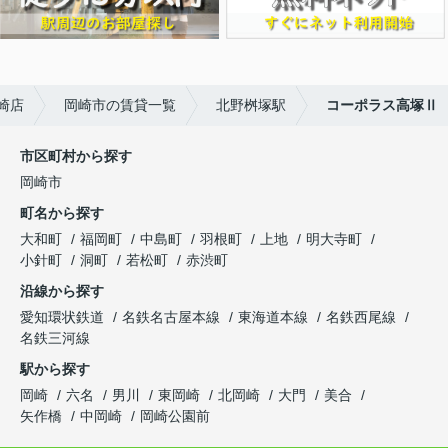
崎店
岡崎市の賃貸一覧
北野桝塚駅
コーポラス高塚Ⅱ
市区町村から探す
岡崎市
町名から探す
大和町
福岡町
中島町
羽根町
上地
明大寺町
小針町
洞町
若松町
赤渋町
沿線から探す
愛知環状鉄道
名鉄名古屋本線
東海道本線
名鉄西尾線
名鉄三河線
駅から探す
岡崎
六名
男川
東岡崎
北岡崎
大門
美合
矢作橋
中岡崎
岡崎公園前