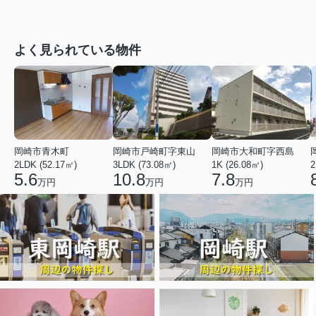
よく見られている物件
岡崎市青木町
岡崎市戸崎町字東山
岡崎市大和町字西島
2LDK (52.17㎡)
3LDK (73.08㎡)
1K (26.08㎡)
2
5.6
10.8
7.8
万円
万円
万円