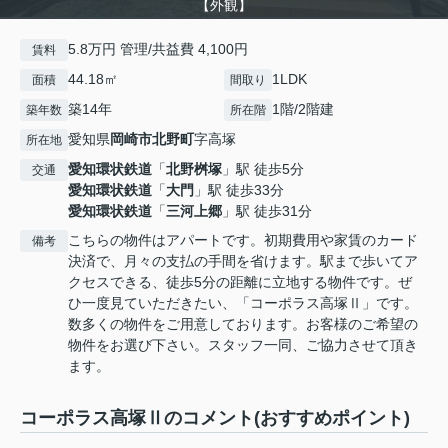
【外観】
5.8万円 管理/共益費 4,100円
賃料
44.18㎡
1LDK
面積
間取り
築14年
1階/2階建
築年数
所在階
愛知県
岡崎市
北野町
字高塚
所在地
愛知環状鉄道
「
北野桝塚
」駅 徒歩5分
交通
愛知環状鉄道
「
大門
」駅 徒歩33分
愛知環状鉄道
「
三河上郷
」駅 徒歩31分
こちらの物件はアパートです。初期費用や家賃のカード
備考
決済で、月々の支払の手間を省けます。駅まで歩いてア
クセスできる、徒歩5分の距離に立地する物件です。ぜ
ひ一度見ていただきたい、「コーポラス高塚Ⅱ」です。
数多くの物件をご用意しております。お客様のご希望の
物件をお選び下さい。スタッフ一同、ご協力させて頂き
ます。
コーポラス高塚Ⅱのコメント(おすすめポイント)