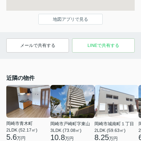
地図アプリで見る
メールで共有する
LINEで共有する
近隣の物件
岡崎市青木町
岡崎市戸崎町字東山
岡崎市城南町１丁目
2LDK (52.17㎡)
3LDK (73.08㎡)
2LDK (59.63㎡)
2
5.6
10.8
8.25
万円
万円
万円