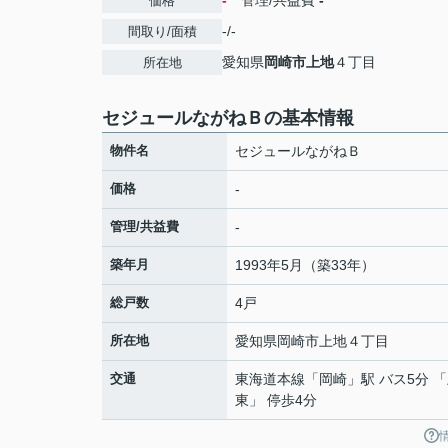
-
管理/共益費
-
価格
-/-
間取り/面積
愛知県
岡崎市
上地
４丁目
所在地
セジュールながねＢの基本情報
物件名
セジュールながねＢ
価格
-
管理/共益費
-
築年月
1993年5月（築33年）
総戸数
4戸
所在地
愛知県
岡崎市
上地
４丁目
交通
東海道本線
「
岡崎
」駅 バス5分 
東」 停歩4分