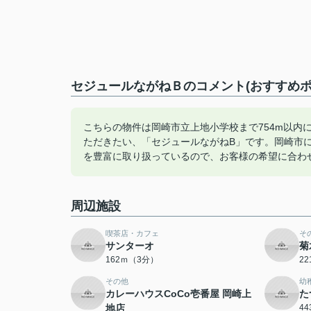
セジュールながねＢのコメント(おすすめポ
こちらの物件は岡崎市立上地小学校まで754m以内
ただきたい、「セジュールながねB」です。岡崎市
を豊富に取り扱っているので、お客様の希望に合わ
周辺施設
喫茶店・カフェ
そ
サンターオ
菊
162ｍ（3分）
2
その他
幼
カレーハウスCoCo壱番屋 岡崎上
た
地店
4