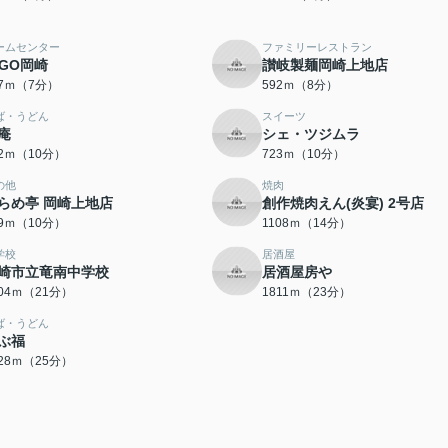
ームセンター
ファミリーレストラン
iGO岡崎
讃岐製麺岡崎上地店
17ｍ（7分）
592ｍ（8分）
ば・うどん
スイーツ
庵
シェ・ツジムラ
22ｍ（10分）
723ｍ（10分）
の他
焼肉
らめ亭 岡崎上地店
創作焼肉えん(炎宴) 2号店
99ｍ（10分）
1108ｍ（14分）
学校
居酒屋
崎市立竜南中学校
居酒屋房や
604ｍ（21分）
1811ｍ（23分）
ば・うどん
ぶ福
928ｍ（25分）