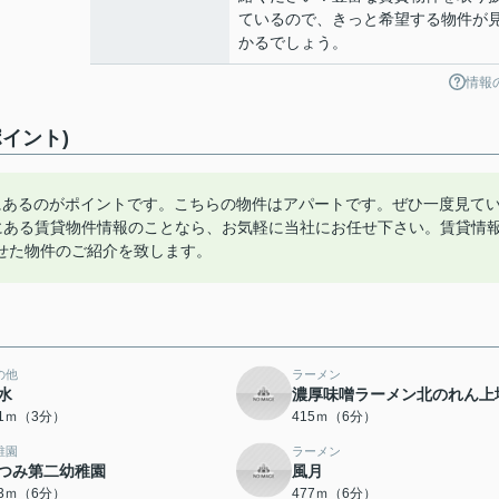
ているので、きっと希望する物件が
かるでしょう。
情報
イント)
にあるのがポイントです。こちらの物件はアパートです。ぜひ一度見て
にある賃貸物件情報のことなら、お気軽に当社にお任せ下さい。賃貸情
せた物件のご紹介を致します。
の他
ラーメン
水
濃厚味噌ラーメン北のれん上
21ｍ（3分）
415ｍ（6分）
稚園
ラーメン
つみ第二幼稚園
風月
43ｍ（6分）
477ｍ（6分）