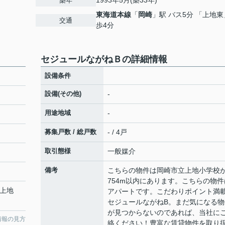
1993年5月(築33年)
築年
東海道本線
「
岡崎
」駅 バス5分 「上地東
交通
歩4分
セジュールながねＢの詳細情報
設備条件
設備(その他)
-
用途地域
-
募集戸数 / 総戸数
- / 4戸
取引態様
一般媒介
備考
こちらの物件は岡崎市立上地小学校
754m以内にあります。こちらの物件
「上地
アパートです。こだわりポイント満
セジュールながねB。まだ気になる物
が見つからないのであれば、当社に
情報の見方
絡ください！豊富な賃貸物件を取り