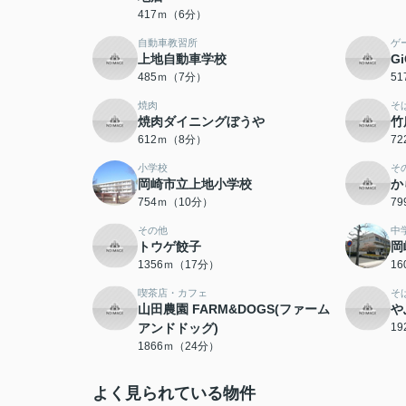
417ｍ（6分）
自動車教習所
ゲ
上地自動車学校
G
485ｍ（7分）
5
焼肉
そ
焼肉ダイニングぼうや
竹
612ｍ（8分）
7
小学校
そ
岡崎市立上地小学校
か
754ｍ（10分）
7
その他
中
トウゲ餃子
岡
1356ｍ（17分）
1
喫茶店・カフェ
そ
山田農園 FARM&DOGS(ファーム
や
アンドドッグ)
1
1866ｍ（24分）
よく見られている物件