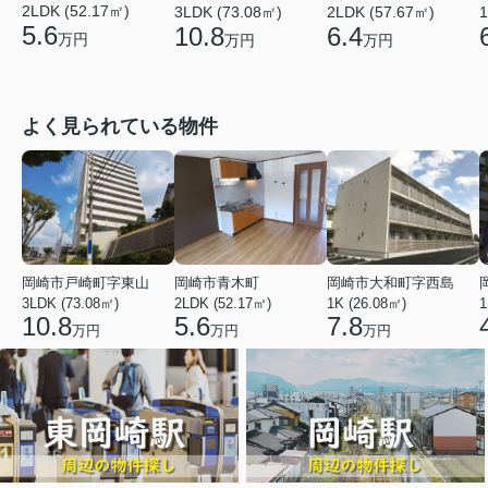
2LDK (52.17㎡)
3LDK (73.08㎡)
2LDK (57.67㎡)
1
5.6
10.8
6.4
万円
万円
万円
よく見られている物件
岡崎市戸崎町字東山
岡崎市青木町
岡崎市大和町字西島
3LDK (73.08㎡)
2LDK (52.17㎡)
1K (26.08㎡)
1
10.8
5.6
7.8
万円
万円
万円