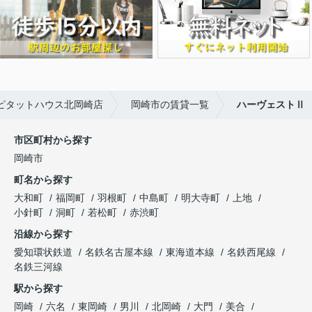
ピタットハウス北岡崎店
岡崎市の賃貸一覧
ハーヴェストⅡ
市区町村から探す
岡崎市
町名から探す
大和町
福岡町
羽根町
中島町
明大寺町
上地
小針町
洞町
若松町
赤渋町
沿線から探す
愛知環状鉄道
名鉄名古屋本線
東海道本線
名鉄西尾線
名鉄三河線
駅から探す
岡崎
六名
東岡崎
男川
北岡崎
大門
美合