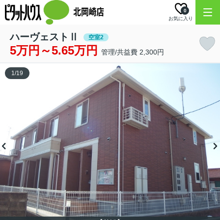
0
お気に入り
ハーヴェストⅡ
空室2
5万円～5.65万円
管理/共益費 2,300円
1
/
19