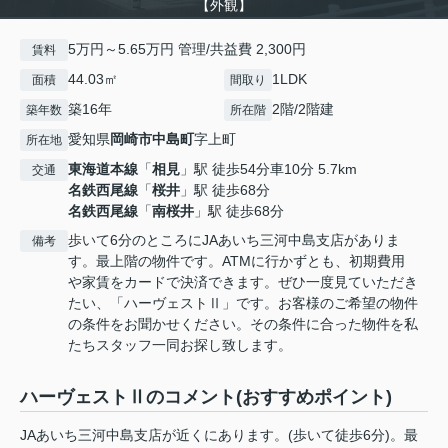
【外観】
5万円～5.65万円 管理/共益費 2,300円
賃料
44.03㎡
1LDK
面積
間取り
築16年
2階/2階建
築年数
所在階
愛知県
岡崎市
中島町
字上町
所在地
東海道本線
「
相見
」駅 徒歩54分車10分 5.7km
交通
名鉄西尾線
「
桜井
」駅 徒歩68分
名鉄西尾線
「
南桜井
」駅 徒歩68分
歩いて6分のところにJAあいち三河中島支店がありま
備考
す。最上階の物件です。ATMに行かずとも、初期費用
や家賃をカードで決済できます。ぜひ一度見ていただき
たい、「ハーヴェストⅡ」です。お客様のご希望の物件
の条件をお聞かせください。その条件に合った物件を私
たちスタッフ一同お探し致します。
ハーヴェストⅡのコメント(おすすめポイント)
JAあいち三河中島支店が近くにあります。(歩いて徒歩6分)。最