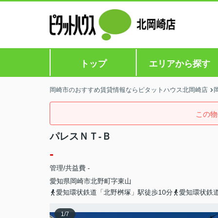
トップ
エリアから探す
岡崎市のおすすめ賃貸情報ならピタットハウス北岡崎店
この物
パレスＮＴ-Ｂ
-
管理/共益費 -
愛知県
岡崎市
北野町
字東山
愛知環状鉄道「北野桝塚」駅徒歩10分
愛知環状鉄道
1
/
7