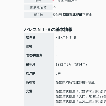
-
管理/共益費
-
価格
-/-
間取り/面積
愛知県
岡崎市
北野町
字東山
所在地
パレスＮＴ-Ｂの基本情報
物件名
パレスＮＴ-Ｂ
価格
-
管理/共益費
-
築年月
1992年3月（築34年）
総戸数
8戸
所在地
愛知県
岡崎市
北野町
字東山
交通
愛知環状鉄道
「
北野桝塚
」駅 徒歩
愛知環状鉄道
「
大門
」駅 徒歩29
愛知環状鉄道
「
三河上郷
」駅 徒歩