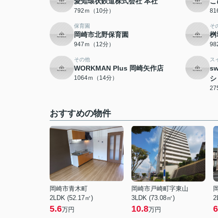
愛知環状鉄道株式会社 本社
こ
792ｍ（10分）
8
保育園
そ
岡崎市北野保育園
桝
947ｍ（12分）
9
その他
ス
WORKMAN Plus 岡崎矢作店
sw
1064ｍ（14分）
シ
2
おすすめの物件
岡崎市青木町
岡崎市戸崎町字東山
2LDK (52.17㎡)
3LDK (73.08㎡)
2
5.6
10.8
6
万円
万円