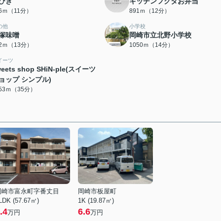
びき
キッチンフクタお弁当
16ｍ（11分）
891ｍ（12分）
の他
小学校
塚味噌
岡崎市立北野小学校
82ｍ（13分）
1050ｍ（14分）
イーツ
eets shop SHiN-ple(スイーツ
ョップ シンプル)
753ｍ（35分）
岡崎市富永町字番丈目
岡崎市板屋町
LDK (57.67㎡)
1K (19.87㎡)
.4
6.6
万円
万円