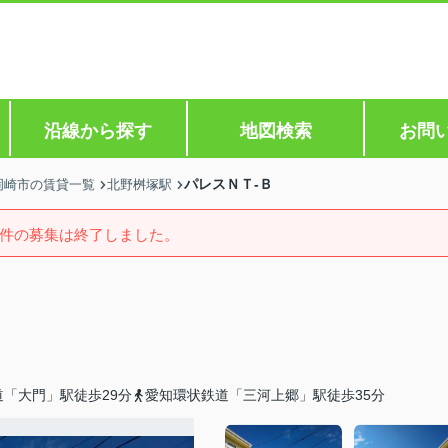
沿線から探す
地図検索
お問
パレスＮＴ-Ｂ
岡崎市の賃貸一覧
北野桝塚駅
件の募集は終了しました。
「大門」駅徒歩29分
愛知環状鉄道「三河上郷」駅徒歩35分