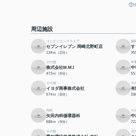
周辺施設
コンビニエンスストア
歯
セブンイレブン 岡崎北野町店
す
134ｍ（2分）
3
その他
中
株式会社M.M.I
中
473ｍ（6分）
5
その他
そ
イヨダ商事株式会社
有
574ｍ（8分）
5
内科
そ
矢田内科循環器科
中
686ｍ（9分）
7
その他
そ