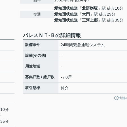
1992年3月(築34年)
築年
愛知環状鉄道
「
北野桝塚
」駅 徒歩10分
愛知環状鉄道
「
大門
」駅 徒歩29分
交通
愛知環状鉄道
「
三河上郷
」駅 徒歩35分
パレスＮＴ-Ｂの詳細情報
設備条件
24時間緊急通報システム
設備(その他)
-
用途地域
-
募集戸数 / 総戸数
- / 8戸
取引態様
仲介
情報
10分
分
35分