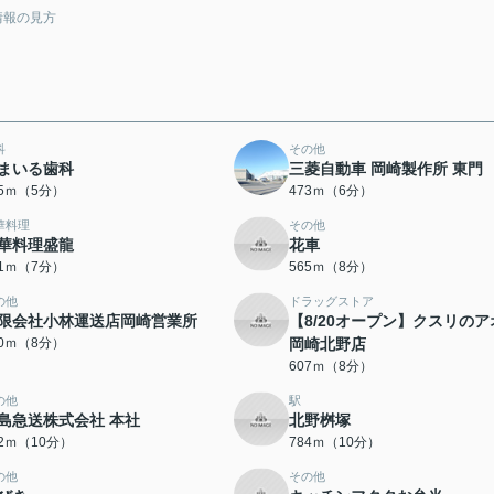
情報の見方
科
その他
まいる歯科
三菱自動車 岡崎製作所 東門
55ｍ（5分）
473ｍ（6分）
華料理
その他
華料理盛龍
花車
51ｍ（7分）
565ｍ（8分）
の他
ドラッグストア
限会社小林運送店岡崎営業所
【8/20オープン】クスリのア
90ｍ（8分）
岡崎北野店
607ｍ（8分）
の他
駅
島急送株式会社 本社
北野桝塚
22ｍ（10分）
784ｍ（10分）
の他
その他