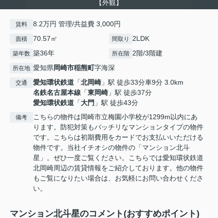
【外観】
8.2万円 管理/共益費 3,000円
賃料
70.57㎡
2LDK
面積
間取り
築36年
2階/3階建
築年数
所在階
愛知県
岡崎市
稲熊町
字海深
所在地
愛知環状鉄道
「
北岡崎
」駅 徒歩33分車9分 3.0km
交通
名鉄名古屋本線
「
東岡崎
」駅 徒歩37分
愛知環状鉄道
「
大門
」駅 徒歩43分
こちらの物件は岡崎市立梅園小学校が1299m以内にあ
備考
ります。防犯対策もバッチリなマンションタイプの物件
です。こちらは初期費用をカードでお支払いいただける
物件です。当社イチオシの物件の「マンション北斗
星」。ぜひ一度ご覧ください。こちらでは愛知環状鉄道
北岡崎周辺の賃貸情報をご紹介しております。他の物件
もご覧になりたい場合は、お気軽にお問い合わせくださ
い。
マンション北斗星のコメント(おすすめポイント)