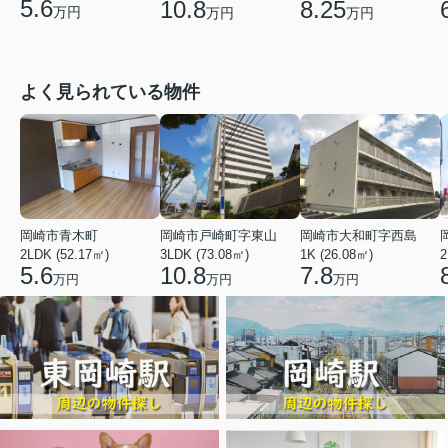
5.6
10.8
8.25
万円
万円
万円
よく見られている物件
岡崎市青木町
岡崎市戸崎町字東山
岡崎市大和町字西島
2LDK (52.17㎡)
3LDK (73.08㎡)
1K (26.08㎡)
2
5.6
10.8
7.8
万円
万円
万円