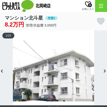
0
お気に入り
マンション北斗星
空室1
8.2万円
管理/共益費 3,000円
1
/
15