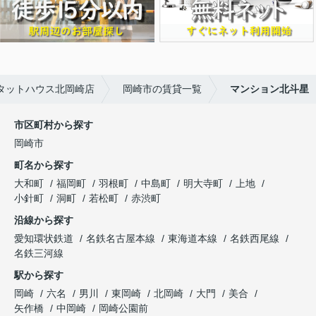
タットハウス北岡崎店
岡崎市の賃貸一覧
マンション北斗星
市区町村から探す
岡崎市
町名から探す
大和町
福岡町
羽根町
中島町
明大寺町
上地
小針町
洞町
若松町
赤渋町
沿線から探す
愛知環状鉄道
名鉄名古屋本線
東海道本線
名鉄西尾線
名鉄三河線
駅から探す
岡崎
六名
男川
東岡崎
北岡崎
大門
美合
矢作橋
中岡崎
岡崎公園前