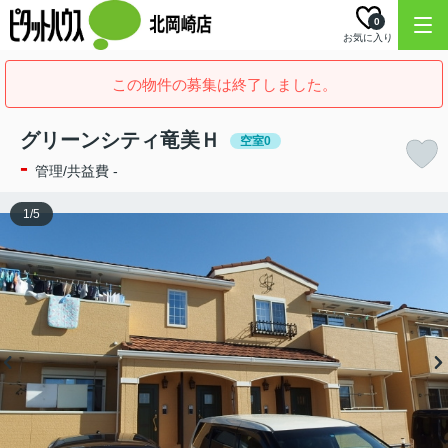
0
お気に入り
この物件の募集は終了しました。
グリーンシティ竜美Ｈ
空室0
-
管理/共益費 -
1
/
5