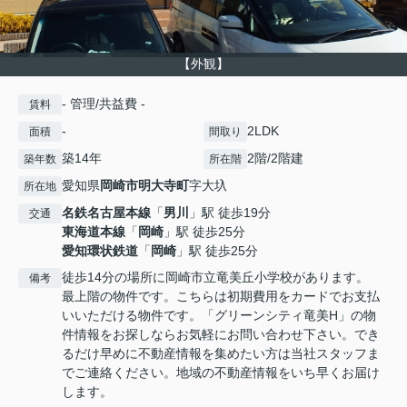
【外観】
- 管理/共益費 -
賃料
-
2LDK
面積
間取り
築14年
2階/2階建
築年数
所在階
愛知県
岡崎市
明大寺町
字大圦
所在地
名鉄名古屋本線
「
男川
」駅 徒歩19分
交通
東海道本線
「
岡崎
」駅 徒歩25分
愛知環状鉄道
「
岡崎
」駅 徒歩25分
徒歩14分の場所に岡崎市立竜美丘小学校があります。
備考
最上階の物件です。こちらは初期費用をカードでお支払
いいただける物件です。「グリーンシティ竜美H」の物
件情報をお探しならお気軽にお問い合わせ下さい。でき
るだけ早めに不動産情報を集めたい方は当社スタッフま
でご連絡ください。地域の不動産情報をいち早くお届け
します。