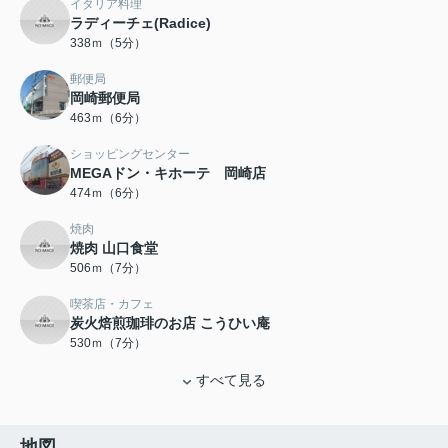
イタリア料理
ラディーチェ(Radice)
338ｍ（5分）
郵便局
岡崎郵便局
463ｍ（6分）
ショッピングセンター
MEGAドン・キホーテ 岡崎店
474ｍ（6分）
焼肉
焼肉 山口食堂
506ｍ（7分）
喫茶店・カフェ
炭火焙煎珈琲のお店 こうひい庵
530ｍ（7分）
すべて見る
地図