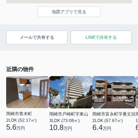
地図アプリで見る
メールで共有する
LINEで共有する
近隣の物件
岡崎市青木町
岡崎市戸崎町字東山
岡崎市富永町字番丈目
2LDK (52.17㎡)
3LDK (73.08㎡)
2LDK (57.67㎡)
1
5.6
10.8
6.4
万円
万円
万円