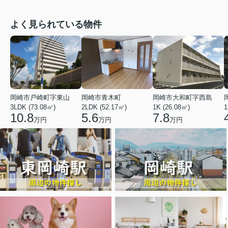
よく見られている物件
岡崎市戸崎町字東山
岡崎市青木町
岡崎市大和町字西島
3LDK (73.08㎡)
2LDK (52.17㎡)
1K (26.08㎡)
1
10.8
5.6
7.8
万円
万円
万円