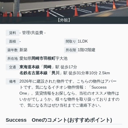
【外観】
- 管理/共益費 -
賃料
-
1LDK
面積
間取り
新築
1階/2階建
築年数
所在階
愛知県
岡崎市
羽根町
字大池
所在地
東海道本線
「
岡崎
」駅 徒歩17分
交通
名鉄名古屋本線
「
男川
」駅 徒歩31分車10分 2.5km
2026年に建設された物件です。こちらの物件はアパー
備考
トです。気になるイチオシ物件情報：「Success
One」。賃貸情報をお探しなら、当社のオススメ物件は
いかがでしょうか。様々な物件を取り扱っておりますの
で、気になる方はぜひ当社までご連絡下さい。
Success Oneのコメント(おすすめポイント)