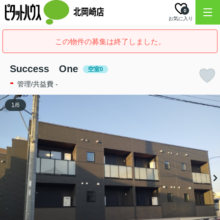
0
お気に入り
この物件の募集は終了しました。
Success One
空室0
-
管理/共益費 -
1
/
6