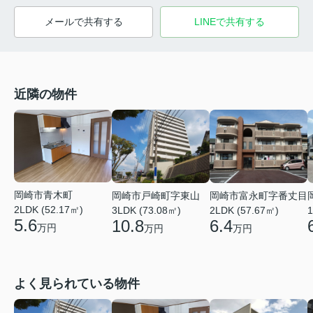
メールで共有する
LINEで共有する
近隣の物件
岡崎市青木町
岡崎市戸崎町字東山
岡崎市富永町字番丈目
2LDK (52.17㎡)
3LDK (73.08㎡)
2LDK (57.67㎡)
1
5.6
10.8
6.4
万円
万円
万円
よく見られている物件