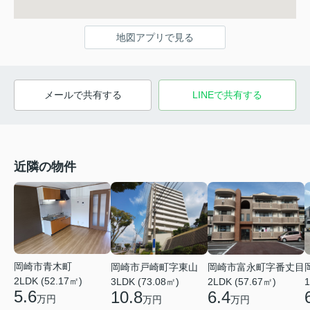
地図アプリで見る
メールで共有する
LINEで共有する
近隣の物件
岡崎市青木町
岡崎市戸崎町字東山
岡崎市富永町字番丈目
2LDK (52.17㎡)
3LDK (73.08㎡)
2LDK (57.67㎡)
1
5.6
10.8
6.4
万円
万円
万円