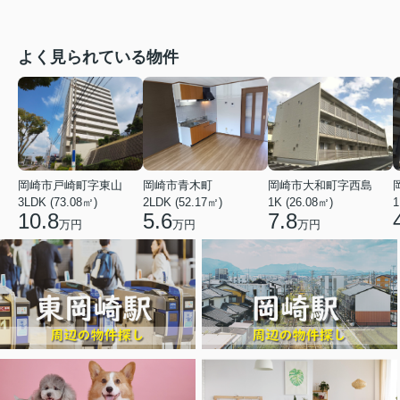
よく見られている物件
岡崎市戸崎町字東山
岡崎市青木町
岡崎市大和町字西島
3LDK (73.08㎡)
2LDK (52.17㎡)
1K (26.08㎡)
1
10.8
5.6
7.8
万円
万円
万円