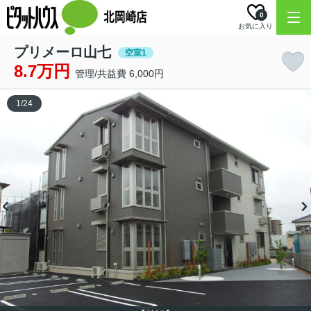
0
お気に入り
プリメーロ山七
空室1
8.7万円
管理/共益費 6,000円
1
/
24