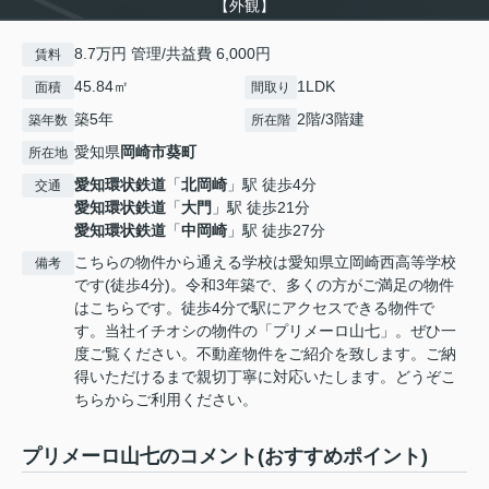
【外観】
8.7万円 管理/共益費 6,000円
賃料
45.84㎡
1LDK
面積
間取り
築5年
2階/3階建
築年数
所在階
愛知県
岡崎市
葵町
所在地
愛知環状鉄道
「
北岡崎
」駅 徒歩4分
交通
愛知環状鉄道
「
大門
」駅 徒歩21分
愛知環状鉄道
「
中岡崎
」駅 徒歩27分
こちらの物件から通える学校は愛知県立岡崎西高等学校
備考
です(徒歩4分)。令和3年築で、多くの方がご満足の物件
はこちらです。徒歩4分で駅にアクセスできる物件で
す。当社イチオシの物件の「プリメーロ山七」。ぜひ一
度ご覧ください。不動産物件をご紹介を致します。ご納
得いただけるまで親切丁寧に対応いたします。どうぞこ
ちらからご利用ください。
プリメーロ山七のコメント(おすすめポイント)