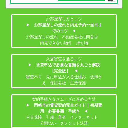
お部屋探し方とコツ
▶
お部屋探しの流れと内見予約〜当日ま
でのコツ
◀
お部屋探しの流れ 不動産会社に問合せ
内見できない物件 持ち物
入居審査を通るコツ
▶
賃貸申込で必要な書類を丸ごと解説
【完全版】
◀
審査不可 先に申込が入る仕組み 仮押さ
え 保証会社 生活保護
契約手続きをスムーズに進める方法
▶
岡崎市の賃貸契約完全ガイド｜初期費
用・必要書類・手続き
◀
火災保険 引越し業者 インターネット
分割払い クレジット決済