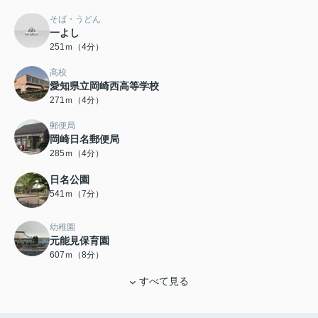
そば・うどん
一よし
251ｍ（4分）
高校
愛知県立岡崎西高等学校
271ｍ（4分）
郵便局
岡崎日名郵便局
285ｍ（4分）
日名公園
541ｍ（7分）
幼稚園
元能見保育園
607ｍ（8分）
すべて見る