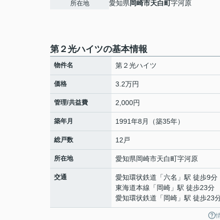
愛知県
岡崎市
天白町
字河原
所在地
第２光ハイツの基本情報
物件名
第２光ハイツ
価格
3.2万円
管理/共益費
2,000円
築年月
1991年8月（築35年）
総戸数
12戸
所在地
愛知県
岡崎市
天白町
字河原
交通
愛知環状鉄道
「
六名
」駅 徒歩9分
東海道本線
「
岡崎
」駅 徒歩23分
愛知環状鉄道
「
岡崎
」駅 徒歩23