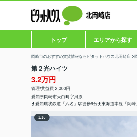
トップ
エリアから探す
岡崎市のおすすめ賃貸情報ならピタットハウス北岡崎店
第２光ハイツ
3.2万円
管理/共益費 2,000円
愛知県
岡崎市
天白町
字河原
愛知環状鉄道「六名」駅徒歩9分
東海道本線「岡崎
1
/
16