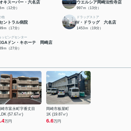
オキスーパー・六名店
ウエルシア岡崎法性寺店
28ｍ（12分）
997ｍ（13分）
の他
ドラッグストア
セントラル病院
V・ドラッグ 六名店
299ｍ（17分）
1453ｍ（19分）
ョッピングセンター
EGAドン・キホーテ 岡崎店
089ｍ（27分）
岡崎市富永町字番丈目
岡崎市板屋町
LDK (57.67㎡)
1K (19.87㎡)
.4
6.6
万円
万円