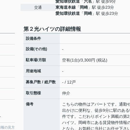
愛知環状鉄道
「
六名
」駅 徒歩9分
東海道本線
「
岡崎
」駅 徒歩23分
交通
愛知環状鉄道
「
岡崎
」駅 徒歩23分
第２光ハイツの詳細情報
設備条件
設備(その他)
-
駐車場/月額
空有(1台)/3,300円 (税込)
用途地域
-
募集戸数 / 総戸数
- / 12戸
取引態様
仲介
備考
こちらの物件はアパートです。通勤
出かけに便利な、徒歩9分に駅のある
件です。こだわりポイント満載の第2
分
ハイツ。岡崎市にある賃貸物件情報
情報の見方
となら、お気軽に当社にお任せ下さ