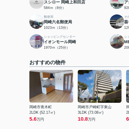
スシロー 岡崎上和田店
ア
584ｍ（8分）
9
郵便局
そ
岡崎六名郵便局
葵
1023ｍ（13分）
1
ショッピングセンター
シ
イオンモール岡崎
M
1970ｍ（25分）
2
おすすめの物件
岡崎市青木町
岡崎市戸崎町字東山
2LDK (52.17㎡)
3LDK (73.08㎡)
2
5.6
10.8
6
万円
万円