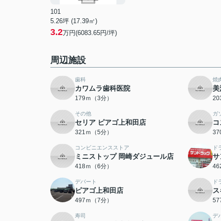
101
5.26坪 (17.39㎡)
3.2
万円(6083.65円/坪)
周辺施設
歯科
焼
カワムラ歯科医院
美
179ｍ（3分）
2
その他
ガ
セリア ピアゴ上和田店
コ
321ｍ（5分）
3
コンビニエンスストア
ド
ミニストップ 岡崎ダジュール店
サ
418ｍ（6分）
4
デパート
ド
ピアゴ上和田店
ス
497ｍ（7分）
5
寿司
デ