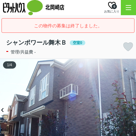
0
お気に入り
この物件の募集は終了しました。
シャンポワール舞木Ｂ
空室0
-
管理/共益費 -
1
/
4