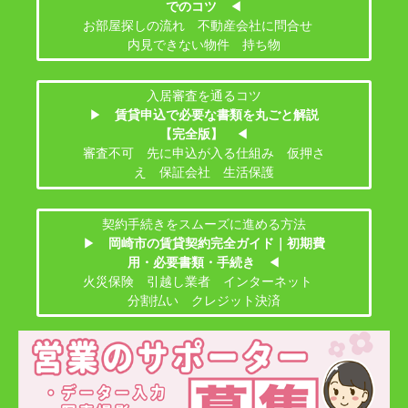
でのコツ
◀
お部屋探しの流れ 不動産会社に問合せ
内見できない物件 持ち物
入居審査を通るコツ
▶
賃貸申込で必要な書類を丸ごと解説
【完全版】
◀
審査不可 先に申込が入る仕組み 仮押さ
え 保証会社 生活保護
契約手続きをスムーズに進める方法
▶
岡崎市の賃貸契約完全ガイド｜初期費
用・必要書類・手続き
◀
火災保険 引越し業者 インターネット
分割払い クレジット決済