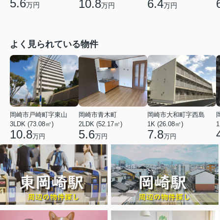
5.6
10.8
6.4
万円
万円
万円
よく見られている物件
岡崎市戸崎町字東山
岡崎市青木町
岡崎市大和町字西島
3LDK (73.08㎡)
2LDK (52.17㎡)
1K (26.08㎡)
1
10.8
5.6
7.8
万円
万円
万円