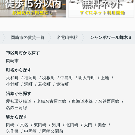
岡崎市の賃貸一覧
名電山中駅
シャンポワール舞木Ｂ
市区町村から探す
岡崎市
町名から探す
大和町
福岡町
羽根町
中島町
明大寺町
上地
小針町
洞町
若松町
赤渋町
沿線から探す
愛知環状鉄道
名鉄名古屋本線
東海道本線
名鉄西尾線
名鉄三河線
駅から探す
岡崎
六名
東岡崎
男川
北岡崎
大門
美合
矢作橋
中岡崎
岡崎公園前