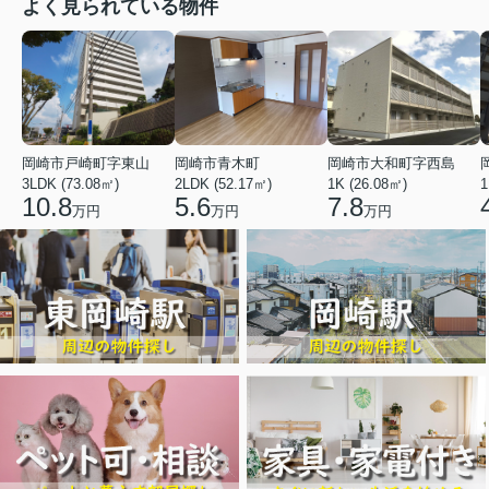
よく見られている物件
岡崎市戸崎町字東山
岡崎市青木町
岡崎市大和町字西島
3LDK (73.08㎡)
2LDK (52.17㎡)
1K (26.08㎡)
1
10.8
5.6
7.8
万円
万円
万円