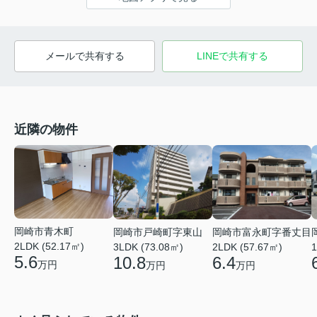
メールで共有する
LINEで共有する
近隣の物件
岡崎市青木町
岡崎市戸崎町字東山
岡崎市富永町字番丈目
2LDK (52.17㎡)
3LDK (73.08㎡)
2LDK (57.67㎡)
1
5.6
10.8
6.4
万円
万円
万円