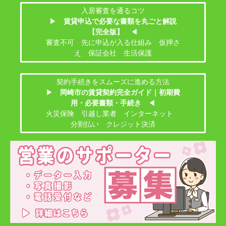
入居審査を通るコツ
▶
賃貸申込で必要な書類を丸ごと解説
【完全版】
◀
審査不可 先に申込が入る仕組み 仮押さ
え 保証会社 生活保護
契約手続きをスムーズに進める方法
▶
岡崎市の賃貸契約完全ガイド｜初期費
用・必要書類・手続き
◀
火災保険 引越し業者 インターネット
分割払い クレジット決済