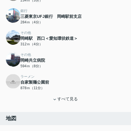
234ｍ（3分）
銀行
三菱東京UFJ銀行 岡崎駅前支店
284ｍ（4分）
その他
岡崎駅 西口＜愛知環状鉄道＞
312ｍ（4分）
その他
岡崎共立病院
594ｍ（8分）
ラーメン
自家製麺公園前
878ｍ（11分）
すべて見る
地図