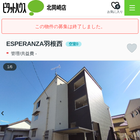
0
お気に入り
この物件の募集は終了しました。
ESPERANZA羽根西
空室0
-
管理/共益費 -
1
/
6