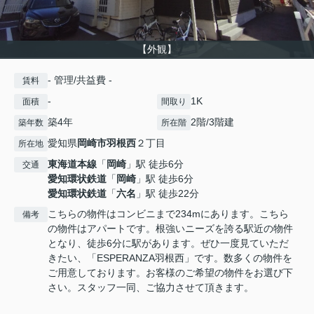
【外観】
- 管理/共益費 -
賃料
-
1K
面積
間取り
築4年
2階/3階建
築年数
所在階
愛知県
岡崎市
羽根西
２丁目
所在地
東海道本線
「
岡崎
」駅 徒歩6分
交通
愛知環状鉄道
「
岡崎
」駅 徒歩6分
愛知環状鉄道
「
六名
」駅 徒歩22分
こちらの物件はコンビニまで234mにあります。こちら
備考
の物件はアパートです。根強いニーズを誇る駅近の物件
となり、徒歩6分に駅があります。ぜひ一度見ていただ
きたい、「ESPERANZA羽根西」です。数多くの物件を
ご用意しております。お客様のご希望の物件をお選び下
さい。スタッフ一同、ご協力させて頂きます。