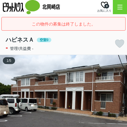
0
お気に入り
この物件の募集は終了しました。
ハピネスＡ
空室0
-
管理/共益費 -
1
/
5