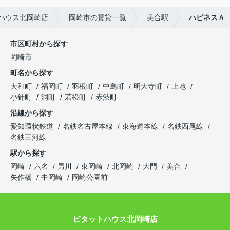
ハウス北岡崎店
岡崎市の賃貸一覧
美合駅
ハピネスＡ
市区町村から探す
岡崎市
町名から探す
大和町
福岡町
羽根町
中島町
明大寺町
上地
小針町
洞町
若松町
赤渋町
沿線から探す
愛知環状鉄道
名鉄名古屋本線
東海道本線
名鉄西尾線
名鉄三河線
駅から探す
岡崎
六名
男川
東岡崎
北岡崎
大門
美合
矢作橋
中岡崎
岡崎公園前
ピタットハウス北岡崎店