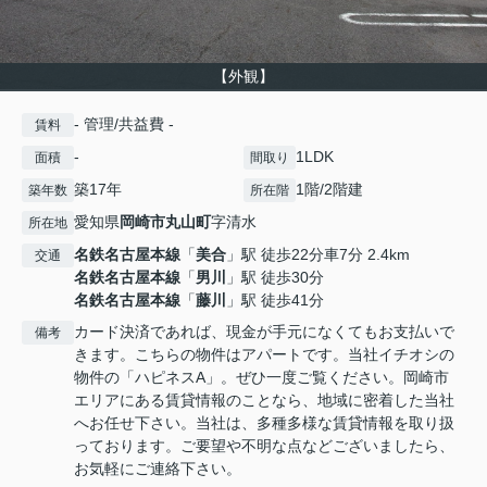
【外観】
- 管理/共益費 -
賃料
-
1LDK
面積
間取り
築17年
1階/2階建
築年数
所在階
愛知県
岡崎市
丸山町
字清水
所在地
名鉄名古屋本線
「
美合
」駅 徒歩22分車7分 2.4km
交通
名鉄名古屋本線
「
男川
」駅 徒歩30分
名鉄名古屋本線
「
藤川
」駅 徒歩41分
カード決済であれば、現金が手元になくてもお支払いで
備考
きます。こちらの物件はアパートです。当社イチオシの
物件の「ハピネスA」。ぜひ一度ご覧ください。岡崎市
エリアにある賃貸情報のことなら、地域に密着した当社
へお任せ下さい。当社は、多種多様な賃貸情報を取り扱
っております。ご要望や不明な点などございましたら、
お気軽にご連絡下さい。