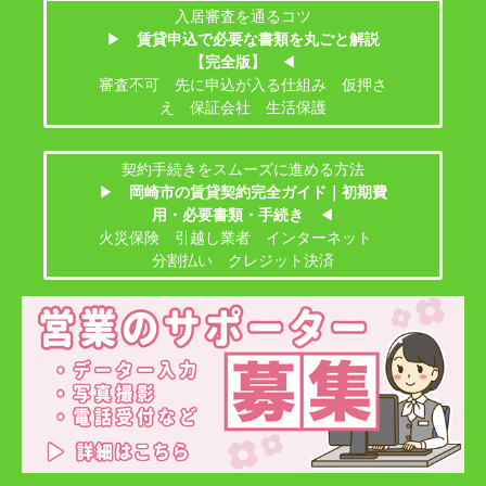
入居審査を通るコツ
▶
賃貸申込で必要な書類を丸ごと解説
【完全版】
◀
審査不可 先に申込が入る仕組み 仮押さ
え 保証会社 生活保護
契約手続きをスムーズに進める方法
▶
岡崎市の賃貸契約完全ガイド｜初期費
用・必要書類・手続き
◀
火災保険 引越し業者 インターネット
分割払い クレジット決済