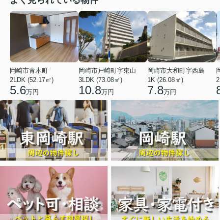
よく見られている物件
岡崎市青木町
岡崎市戸崎町字東山
岡崎市大和町字西島
2LDK (52.17㎡)
3LDK (73.08㎡)
1K (26.08㎡)
2
5.6
10.8
7.8
万円
万円
万円