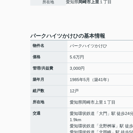
愛知県
岡崎市
上里
１丁目
所在地
パークハイツかけひの基本情報
物件名
パークハイツかけひ
価格
5.6万円
管理/共益費
3,000円
築年月
1985年5月（築41年）
総戸数
12戸
所在地
愛知県
岡崎市
上里
１丁目
交通
愛知環状鉄道
「
大門
」駅 徒歩24
1.9km
愛知環状鉄道
「
北野桝塚
」駅 徒歩
愛知環状鉄道
「
北岡崎
」駅 徒歩5