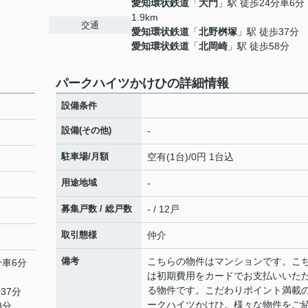
愛知環状鉄道
「
大門
」駅 徒歩24分車6分
1.9km
交通
愛知環状鉄道
「
北野桝塚
」駅 徒歩37分
愛知環状鉄道
「
北岡崎
」駅 徒歩58分
パークハイツかけひの詳細情報
設備条件
設備(その他)
-
駐車場/月額
空有(1台)/0円 1台込
用途地域
-
募集戸数 / 総戸数
- / 12戸
取引態様
仲介
備考
こちらの物件はマンションです。こ
分車6分
は初期費用をカードでお支払いいた
る物件です。こだわりポイント満載
37分
ークハイツかけひ。様々な物件をご
8分