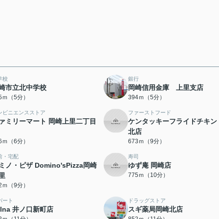
学校
銀行
崎市立北中学校
岡崎信用金庫 上里支店
65ｍ（5分）
394ｍ（5分）
ンビニエンスストア
ファーストフード
ァミリーマート 岡崎上里二丁目
ケンタッキーフライドチキン
北店
36ｍ（6分）
673ｍ（9分）
前・宅配
寿司
ミノ・ピザ Domino'sPizza岡崎
ゆず庵 岡崎店
里
775ｍ（10分）
82ｍ（9分）
パート
ドラッグストア
elna 井ノ口新町店
スギ薬局岡崎北店