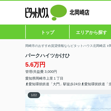
トップ
エリアから探す
岡崎市のおすすめ賃貸情報ならピタットハウス北岡崎店
パークハイツかけひ
5.6万円
管理/共益費 3,000円
愛知県
岡崎市
上里
１丁目
愛知環状鉄道「大門」駅徒歩24分
愛知環状鉄道「北
1
/
22