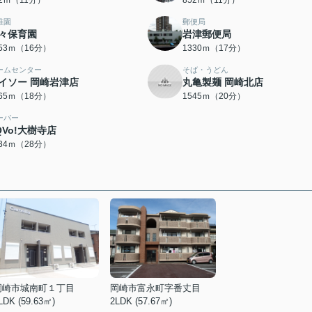
22ｍ（11分）
852ｍ（11分）
稚園
郵便局
々保育園
岩津郵便局
253ｍ（16分）
1330ｍ（17分）
ームセンター
そば・うどん
イソー 岡崎岩津店
丸亀製麺 岡崎北店
365ｍ（18分）
1545ｍ（20分）
ーパー
QVo!大樹寺店
234ｍ（28分）
岡崎市城南町１丁目
岡崎市富永町字番丈目
LDK (59.63㎡)
2LDK (57.67㎡)