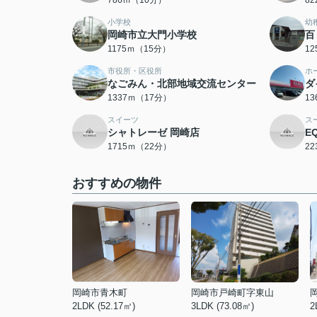
786ｍ（10分）
8
小学校
幼
岡崎市立大門小学校
百
1175ｍ（15分）
1
市役所・区役所
ホ
なごみん・北部地域交流センター
ダ
1337ｍ（17分）
1
スイーツ
ス
シャトレーゼ 岡崎店
E
1715ｍ（22分）
2
おすすめの物件
岡崎市青木町
岡崎市戸崎町字東山
2LDK (52.17㎡)
3LDK (73.08㎡)
2