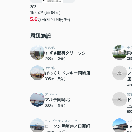
303
19.67坪 (65.04㎡)
5.6
万円(2846.98円/坪)
周辺施設
その他
中
すずき眼科クリニック
岡
238ｍ（3分）
3
その他
コ
びっくりドンキー岡崎店
フ
395ｍ（5分）
店
4
デパート
出
アルテ岡崎北
ド
680ｍ（9分）
上
6
コンビニエンスストア
デ
ローソン岡崎井ノ口新町
F