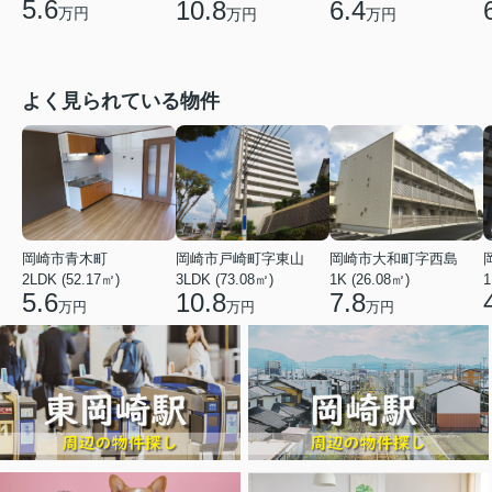
5.6
10.8
6.4
万円
万円
万円
よく見られている物件
岡崎市青木町
岡崎市戸崎町字東山
岡崎市大和町字西島
2LDK (52.17㎡)
3LDK (73.08㎡)
1K (26.08㎡)
1
5.6
10.8
7.8
万円
万円
万円