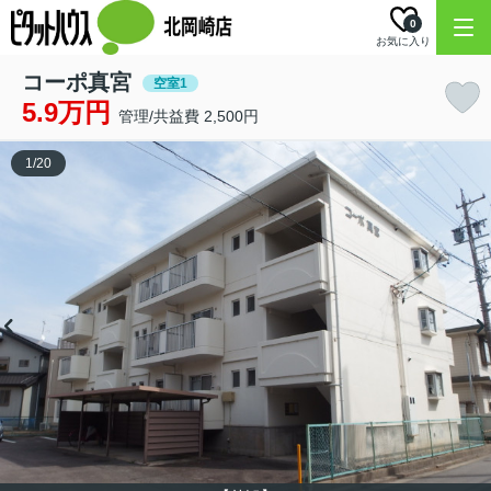
0
お気に入り
コーポ真宮
空室1
5.9万円
管理/共益費 2,500円
1
/
20