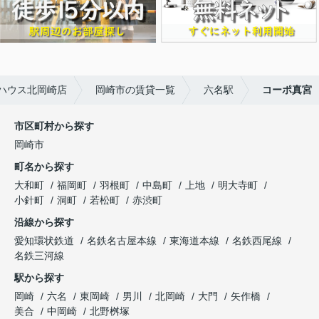
ハウス北岡崎店
岡崎市の賃貸一覧
六名駅
コーポ真宮
市区町村から探す
岡崎市
町名から探す
大和町
福岡町
羽根町
中島町
上地
明大寺町
小針町
洞町
若松町
赤渋町
沿線から探す
愛知環状鉄道
名鉄名古屋本線
東海道本線
名鉄西尾線
名鉄三河線
駅から探す
岡崎
六名
東岡崎
男川
北岡崎
大門
矢作橋
美合
中岡崎
北野桝塚