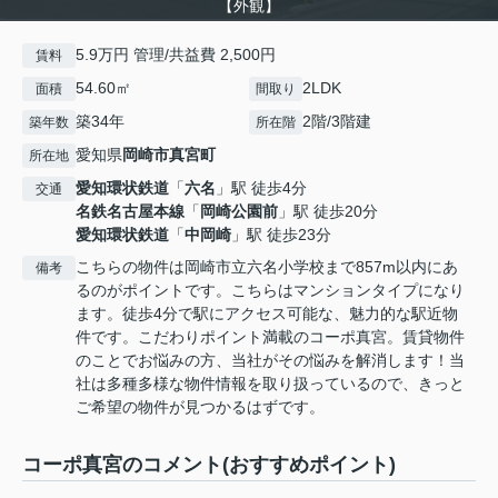
【外観】
5.9万円 管理/共益費 2,500円
賃料
54.60㎡
2LDK
面積
間取り
築34年
2階/3階建
築年数
所在階
愛知県
岡崎市
真宮町
所在地
愛知環状鉄道
「
六名
」駅 徒歩4分
交通
名鉄名古屋本線
「
岡崎公園前
」駅 徒歩20分
愛知環状鉄道
「
中岡崎
」駅 徒歩23分
こちらの物件は岡崎市立六名小学校まで857m以内にあ
備考
るのがポイントです。こちらはマンションタイプになり
ます。徒歩4分で駅にアクセス可能な、魅力的な駅近物
件です。こだわりポイント満載のコーポ真宮。賃貸物件
のことでお悩みの方、当社がその悩みを解消します！当
社は多種多様な物件情報を取り扱っているので、きっと
ご希望の物件が見つかるはずです。
コーポ真宮のコメント(おすすめポイント)