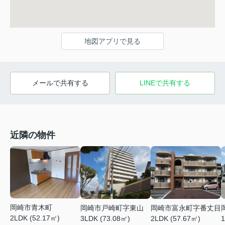
地図アプリで見る
メールで共有する
LINEで共有する
近隣の物件
岡崎市青木町
岡崎市戸崎町字東山
岡崎市富永町字番丈目
2LDK (52.17㎡)
3LDK (73.08㎡)
2LDK (57.67㎡)
1