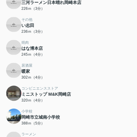
三河ラーメン日本晴れ岡崎本店
226ｍ（3分）
その他
い志田
236ｍ（3分）
焼肉
はな博本店
245ｍ（4分）
居酒屋
暖家
302ｍ（4分）
コンビニエンスストア
ミニストップ M&K岡崎店
320ｍ（4分）
小学校
岡崎市立城南小学校
388ｍ（5分）
ラーメン