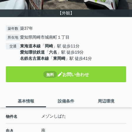
【外観】
築37年
築年数
愛知県岡崎市城南町１丁目
所在地
東海道本線
「
岡崎
」駅 徒歩11分
交通
愛知環状鉄道
「
六名
」駅 徒歩19分
名鉄名古屋本線
「
東岡崎
」駅 徒歩41分
お問い合わせ
無料
基本情報
設備条件
周辺環境
メゾンしばた
物件名
南
向き