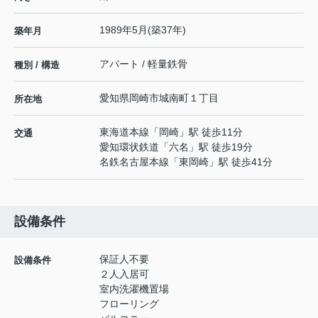
1989年5月(築37年)
築年月
アパート / 軽量鉄骨
種別 / 構造
愛知県
岡崎市
城南町
１丁目
所在地
東海道本線
「
岡崎
」駅 徒歩11分
交通
愛知環状鉄道
「
六名
」駅 徒歩19分
名鉄名古屋本線
「
東岡崎
」駅 徒歩41分
設備条件
保証人不要
設備条件
２人入居可
室内洗濯機置場
フローリング