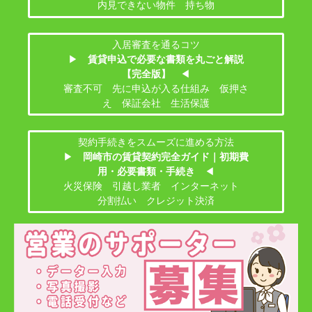
内見できない物件 持ち物
入居審査を通るコツ
▶
賃貸申込で必要な書類を丸ごと解説
【完全版】
◀
審査不可 先に申込が入る仕組み 仮押さ
え 保証会社 生活保護
契約手続きをスムーズに進める方法
▶
岡崎市の賃貸契約完全ガイド｜初期費
用・必要書類・手続き
◀
火災保険 引越し業者 インターネット
分割払い クレジット決済