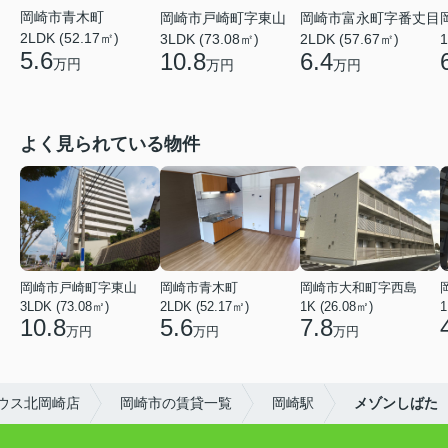
岡崎市青木町
岡崎市戸崎町字東山
岡崎市富永町字番丈目
2LDK (52.17㎡)
3LDK (73.08㎡)
2LDK (57.67㎡)
1
5.6
10.8
6.4
万円
万円
万円
よく見られている物件
岡崎市戸崎町字東山
岡崎市青木町
岡崎市大和町字西島
3LDK (73.08㎡)
2LDK (52.17㎡)
1K (26.08㎡)
1
10.8
5.6
7.8
万円
万円
万円
ウス北岡崎店
岡崎市の賃貸一覧
岡崎駅
メゾンしばた