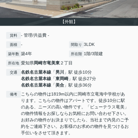
【外観】
- 管理/共益費 -
賃料
-
3LDK
面積
間取り
築4年
1階/3階建
築年数
所在階
愛知県
岡崎市
竜美東
２丁目
所在地
名鉄名古屋本線
「
男川
」駅 徒歩10分
交通
名鉄名古屋本線
「
東岡崎
」駅 徒歩27分
名鉄名古屋本線
「
美合
」駅 徒歩36分
こちらの物件は1819m以内に岡崎市立竜海中学校があ
備考
ります。こちらの物件はアパートです。徒歩10分に駅
のある、ニーズの高い物件です。「ビューテラス竜美」
の物件情報をお探しならお気軽にお問い合わせ下さい。
お好みの物件がお決まりでしたら、当社まで内見のご予
約をご連絡下さい。お客様のお求めの物件を見つけるお
手伝いをさせて頂きます。