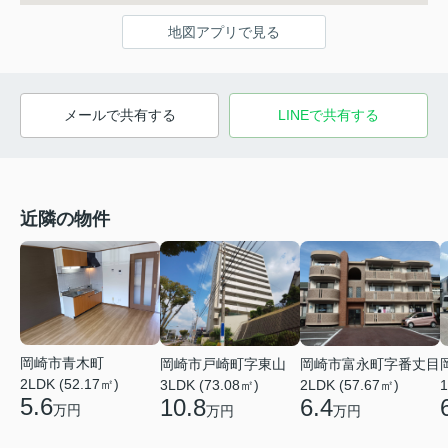
地図アプリで見る
メールで共有する
LINEで共有する
近隣の物件
岡崎市青木町
岡崎市戸崎町字東山
岡崎市富永町字番丈目
2LDK (52.17㎡)
3LDK (73.08㎡)
2LDK (57.67㎡)
1
5.6
10.8
6.4
万円
万円
万円