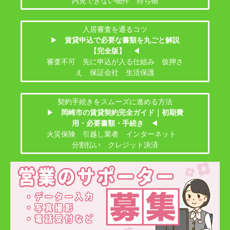
内見できない物件 持ち物
入居審査を通るコツ
▶
賃貸申込で必要な書類を丸ごと解説
【完全版】
◀
審査不可 先に申込が入る仕組み 仮押さ
え 保証会社 生活保護
契約手続きをスムーズに進める方法
▶
岡崎市の賃貸契約完全ガイド｜初期費
用・必要書類・手続き
◀
火災保険 引越し業者 インターネット
分割払い クレジット決済