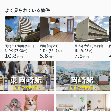
よく見られている物件
岡崎市戸崎町字東山
岡崎市青木町
岡崎市大和町字西島
3LDK (73.08㎡)
2LDK (52.17㎡)
1K (26.08㎡)
1
10.8
5.6
7.8
万円
万円
万円