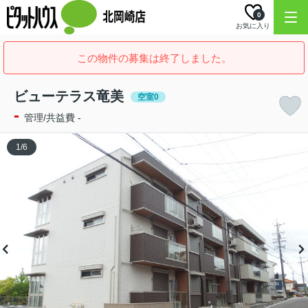
0
お気に入り
この物件の募集は終了しました。
ビューテラス竜美
空室0
-
管理/共益費 -
1
/
6