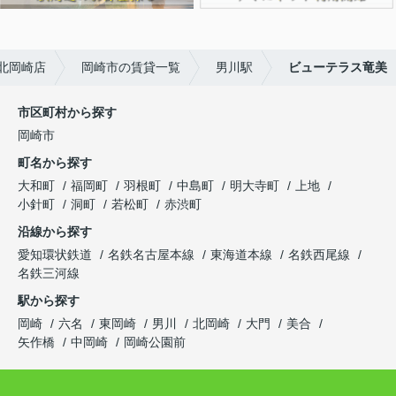
北岡崎店
岡崎市の賃貸一覧
男川駅
ビューテラス竜美
市区町村から探す
岡崎市
町名から探す
大和町
福岡町
羽根町
中島町
明大寺町
上地
小針町
洞町
若松町
赤渋町
沿線から探す
愛知環状鉄道
名鉄名古屋本線
東海道本線
名鉄西尾線
名鉄三河線
駅から探す
岡崎
六名
東岡崎
男川
北岡崎
大門
美合
矢作橋
中岡崎
岡崎公園前