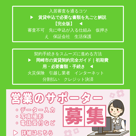
入居審査を通るコツ
▶
賃貸申込で必要な書類を丸ごと解説
【完全版】
◀
審査不可 先に申込が入る仕組み 仮押さ
え 保証会社 生活保護
契約手続きをスムーズに進める方法
▶
岡崎市の賃貸契約完全ガイド｜初期費
用・必要書類・手続き
◀
火災保険 引越し業者 インターネット
分割払い クレジット決済