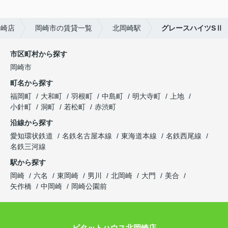
岡崎店
岡崎市の賃貸一覧
北岡崎駅
グレースハイツSⅡ
市区町村から探す
岡崎市
町名から探す
福岡町
大和町
羽根町
中島町
明大寺町
上地
小針町
洞町
若松町
赤渋町
沿線から探す
愛知環状鉄道
名鉄名古屋本線
東海道本線
名鉄西尾線
名鉄三河線
駅から探す
岡崎
六名
東岡崎
男川
北岡崎
大門
美合
矢作橋
中岡崎
岡崎公園前
ピタットハウス北岡崎店