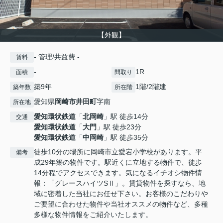
【外観】
- 管理/共益費 -
賃料
-
1R
面積
間取り
築9年
1階/2階建
築年数
所在階
愛知県
岡崎市
井田町
字南
所在地
愛知環状鉄道
「
北岡崎
」駅 徒歩14分
交通
愛知環状鉄道
「
大門
」駅 徒歩23分
愛知環状鉄道
「
中岡崎
」駅 徒歩35分
徒歩10分の場所に岡崎市立愛宕小学校があります。平
備考
成29年築の物件です。駅近くに立地する物件で、徒歩
14分程でアクセスできます。気になるイチオシ物件情
報：「グレースハイツSⅡ」。賃貸物件を探すなら、地
域に密着した当社にお任せ下さい。お客様のこだわりや
ご要望に合わせた物件や当社オススメの物件など、多種
多様な物件情報をご紹介いたします。