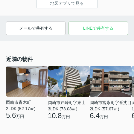
地図アプリで見る
メールで共有する
LINEで共有する
近隣の物件
岡崎市青木町
岡崎市戸崎町字東山
岡崎市富永町字番丈目
2LDK (52.17㎡)
3LDK (73.08㎡)
2LDK (57.67㎡)
1
5.6
10.8
6.4
万円
万円
万円