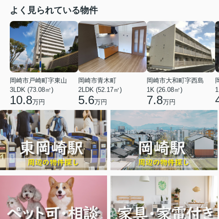
よく見られている物件
岡崎市戸崎町字東山
岡崎市青木町
岡崎市大和町字西島
3LDK (73.08㎡)
2LDK (52.17㎡)
1K (26.08㎡)
1
10.8
5.6
7.8
万円
万円
万円