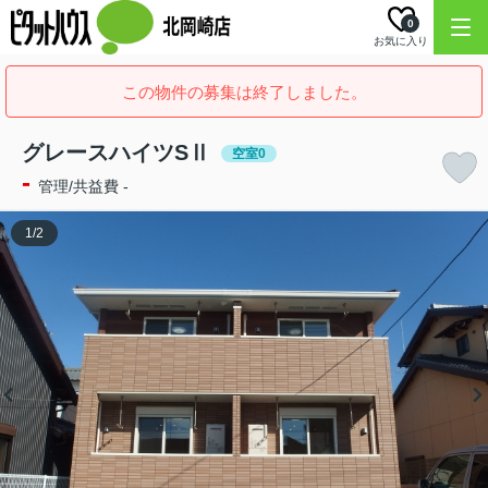
0
お気に入り
この物件の募集は終了しました。
グレースハイツSⅡ
空室0
-
管理/共益費 -
1
/
2