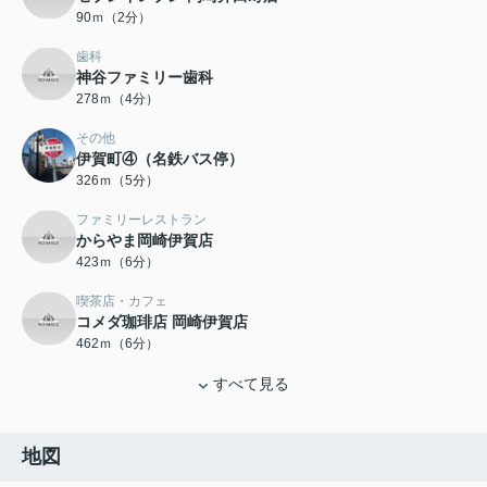
90ｍ（2分）
歯科
神谷ファミリー歯科
278ｍ（4分）
その他
伊賀町④（名鉄バス停）
326ｍ（5分）
ファミリーレストラン
からやま岡崎伊賀店
423ｍ（6分）
喫茶店・カフェ
コメダ珈琲店 岡崎伊賀店
462ｍ（6分）
すべて見る
地図