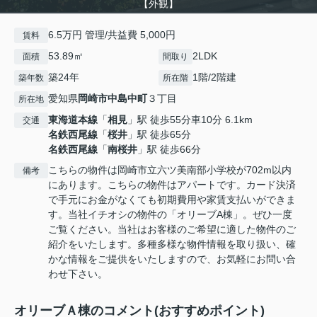
【外観】
6.5万円 管理/共益費 5,000円
賃料
53.89㎡
2LDK
面積
間取り
築24年
1階/2階建
築年数
所在階
愛知県
岡崎市
中島中町
３丁目
所在地
東海道本線
「
相見
」駅 徒歩55分車10分 6.1km
交通
名鉄西尾線
「
桜井
」駅 徒歩65分
名鉄西尾線
「
南桜井
」駅 徒歩66分
こちらの物件は岡崎市立六ツ美南部小学校が702m以内
備考
にあります。こちらの物件はアパートです。カード決済
で手元にお金がなくても初期費用や家賃支払いができま
す。当社イチオシの物件の「オリーブA棟」。ぜひ一度
ご覧ください。当社はお客様のご希望に適した物件のご
紹介をいたします。多種多様な物件情報を取り扱い、確
かな情報をご提供をいたしますので、お気軽にお問い合
わせ下さい。
オリーブＡ棟のコメント(おすすめポイント)