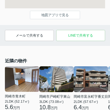
地図アプリで見る
メールで共有する
LINEで共有する
近隣の物件
岡崎市青木町
岡崎市戸崎町字東山
岡崎市富永町字番丈目
2LDK (52.17㎡)
3LDK (73.08㎡)
2LDK (57.67㎡)
1
5.6
10.8
6.4
万円
万円
万円