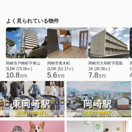
よく見られている物件
岡崎市戸崎町字東山
岡崎市青木町
岡崎市大和町字西島
3LDK (73.08㎡)
2LDK (52.17㎡)
1K (26.08㎡)
1
10.8
5.6
7.8
万円
万円
万円