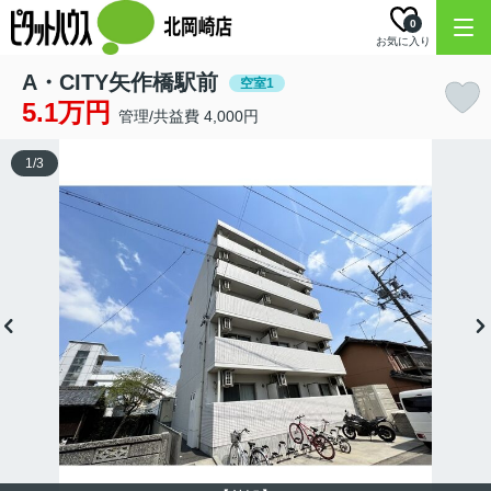
0
お気に入り
A・CITY矢作橋駅前
空室1
5.1万円
管理/共益費 4,000円
1
/
3