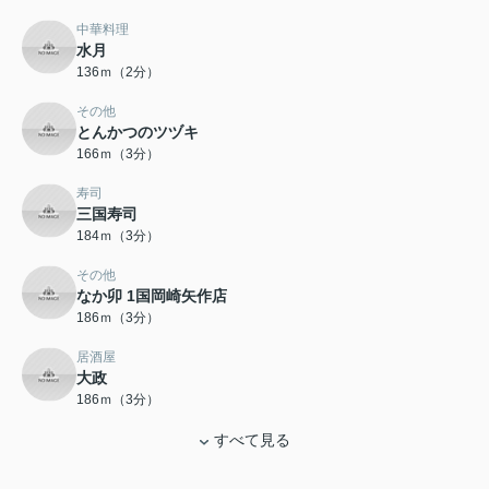
中華料理
水月
136ｍ（2分）
その他
とんかつのツヅキ
166ｍ（3分）
寿司
三国寿司
184ｍ（3分）
その他
なか卯 1国岡崎矢作店
186ｍ（3分）
居酒屋
大政
186ｍ（3分）
すべて見る