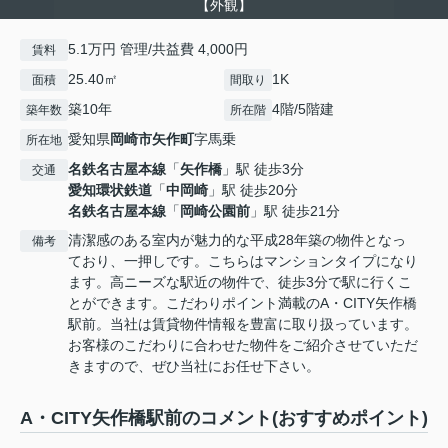
【外観】
5.1万円 管理/共益費 4,000円
賃料
25.40㎡
1K
面積
間取り
築10年
4階/5階建
築年数
所在階
愛知県
岡崎市
矢作町
字馬乗
所在地
名鉄名古屋本線
「
矢作橋
」駅 徒歩3分
交通
愛知環状鉄道
「
中岡崎
」駅 徒歩20分
名鉄名古屋本線
「
岡崎公園前
」駅 徒歩21分
清潔感のある室内が魅力的な平成28年築の物件となっ
備考
ており、一押しです。こちらはマンションタイプになり
ます。高ニーズな駅近の物件で、徒歩3分で駅に行くこ
とができます。こだわりポイント満載のA・CITY矢作橋
駅前。当社は賃貸物件情報を豊富に取り扱っています。
お客様のこだわりに合わせた物件をご紹介させていただ
きますので、ぜひ当社にお任せ下さい。
A・CITY矢作橋駅前のコメント(おすすめポイント)