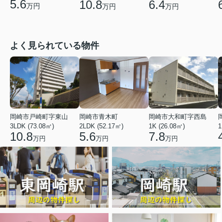
5.6
10.8
6.4
万円
万円
万円
よく見られている物件
岡崎市戸崎町字東山
岡崎市青木町
岡崎市大和町字西島
3LDK (73.08㎡)
2LDK (52.17㎡)
1K (26.08㎡)
1
10.8
5.6
7.8
万円
万円
万円