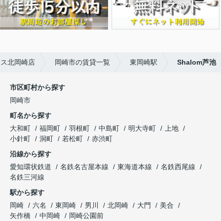
ウス北岡崎店
岡崎市の賃貸一覧
東岡崎駅
Shalom芦池
市区町村から探す
岡崎市
町名から探す
大和町
福岡町
羽根町
中島町
明大寺町
上地
小針町
洞町
若松町
赤渋町
沿線から探す
愛知環状鉄道
名鉄名古屋本線
東海道本線
名鉄西尾線
名鉄三河線
駅から探す
岡崎
六名
東岡崎
男川
北岡崎
大門
美合
矢作橋
中岡崎
岡崎公園前