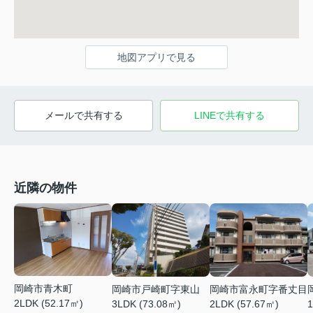
地図アプリで見る
メールで共有する
LINEで共有する
近隣の物件
岡崎市青木町
岡崎市戸崎町字東山
岡崎市富永町字番丈目
2LDK (52.17㎡)
3LDK (73.08㎡)
2LDK (57.67㎡)
1