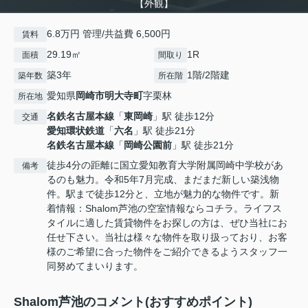
【外観】
6.8万円 管理/共益費 6,500円
賃料
29.19㎡
1R
面積
間取り
築3年
1階/2階建
築年数
所在階
愛知県
岡崎市
明大寺町
字栗林
所在地
名鉄名古屋本線
「
東岡崎
」駅 徒歩12分
交通
愛知環状鉄道
「
六名
」駅 徒歩21分
名鉄名古屋本線
「
岡崎公園前
」駅 徒歩21分
徒歩4分の距離に国立愛知教育大学附属岡崎中学校があ
備考
るのも魅力。令和5年7月完成、まだまだ新しい築浅物
件。駅まで徒歩12分と、立地が魅力的な物件です。新
着情報：Shalom芦池の空室情報ならコチラ。ライフス
タイルに適した賃貸物件をお探しの方は、ぜひ当社にお
任せ下さい。当社は様々な物件を取り扱っており、お客
様のご希望に合った物件をご紹介できるようスタッフ一
同努めてまいります。
Shalom芦池のコメント(おすすめポイント)