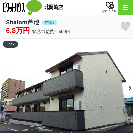
0
お気に入り
Shalom芦池
空室1
6.8万円
管理/共益費 6,500円
1
/
25