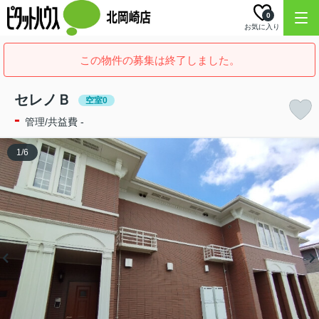
0
お気に入り
この物件の募集は終了しました。
セレノＢ
空室0
-
管理/共益費 -
1
/
6