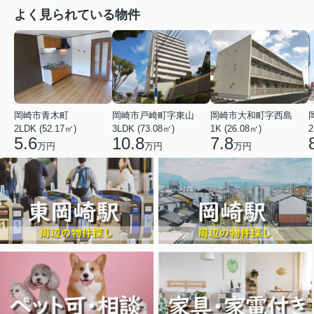
よく見られている物件
岡崎市青木町
岡崎市戸崎町字東山
岡崎市大和町字西島
2LDK (52.17㎡)
3LDK (73.08㎡)
1K (26.08㎡)
2
5.6
10.8
7.8
万円
万円
万円