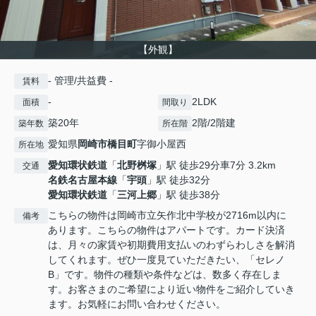
【外観】
- 管理/共益費 -
賃料
-
2LDK
面積
間取り
築20年
2階/2階建
築年数
所在階
愛知県
岡崎市
橋目町
字御小屋西
所在地
愛知環状鉄道
「
北野桝塚
」駅 徒歩29分車7分 3.2km
交通
名鉄名古屋本線
「
宇頭
」駅 徒歩32分
愛知環状鉄道
「
三河上郷
」駅 徒歩38分
こちらの物件は岡崎市立矢作北中学校が2716m以内に
備考
あります。こちらの物件はアパートです。カード決済
は、月々の家賃や初期費用支払いのわずらわしさを解消
してくれます。ぜひ一度見ていただきたい、「セレノ
B」です。物件の種類や条件などは、数多く存在しま
す。お客さまのご希望により近い物件をご紹介していき
ます。お気軽にお問い合わせください。