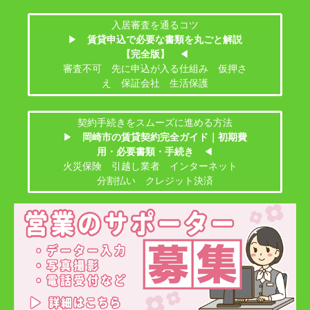
入居審査を通るコツ
▶
賃貸申込で必要な書類を丸ごと解説
【完全版】
◀
審査不可 先に申込が入る仕組み 仮押さ
え 保証会社 生活保護
契約手続きをスムーズに進める方法
▶
岡崎市の賃貸契約完全ガイド｜初期費
用・必要書類・手続き
◀
火災保険 引越し業者 インターネット
分割払い クレジット決済