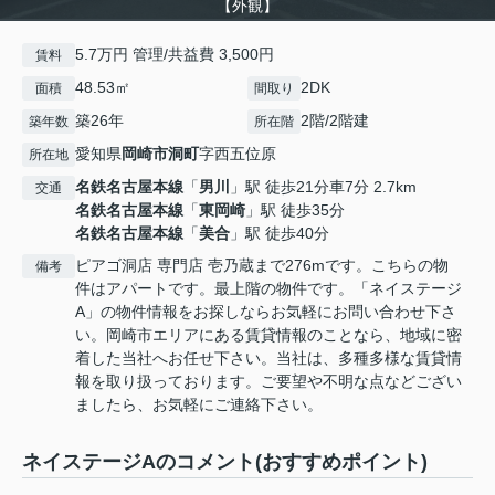
【外観】
5.7万円 管理/共益費 3,500円
賃料
48.53㎡
2DK
面積
間取り
築26年
2階/2階建
築年数
所在階
愛知県
岡崎市
洞町
字西五位原
所在地
名鉄名古屋本線
「
男川
」駅 徒歩21分車7分 2.7km
交通
名鉄名古屋本線
「
東岡崎
」駅 徒歩35分
名鉄名古屋本線
「
美合
」駅 徒歩40分
ピアゴ洞店 専門店 壱乃蔵まで276mです。こちらの物
備考
件はアパートです。最上階の物件です。「ネイステージ
A」の物件情報をお探しならお気軽にお問い合わせ下さ
い。岡崎市エリアにある賃貸情報のことなら、地域に密
着した当社へお任せ下さい。当社は、多種多様な賃貸情
報を取り扱っております。ご要望や不明な点などござい
ましたら、お気軽にご連絡下さい。
ネイステージAのコメント(おすすめポイント)