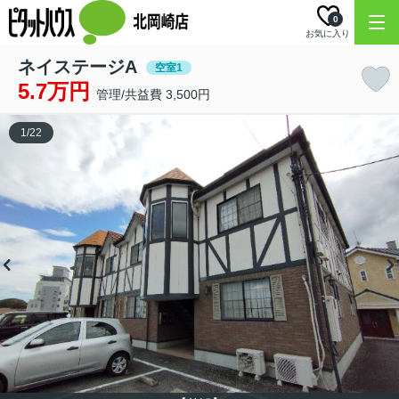
0
お気に入り
ネイステージA
空室1
5.7万円
管理/共益費 3,500円
1
/
22