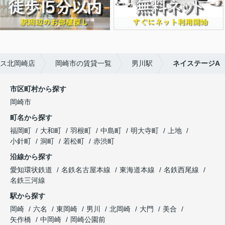
ス北岡崎店
岡崎市の賃貸一覧
男川駅
ネイステージA
市区町村から探す
岡崎市
町名から探す
福岡町
大和町
羽根町
中島町
明大寺町
上地
小針町
洞町
若松町
赤渋町
沿線から探す
愛知環状鉄道
名鉄名古屋本線
東海道本線
名鉄西尾線
名鉄三河線
駅から探す
岡崎
六名
東岡崎
男川
北岡崎
大門
美合
矢作橋
中岡崎
岡崎公園前