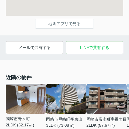
地図アプリで見る
メールで共有する
LINEで共有する
近隣の物件
岡崎市青木町
岡崎市戸崎町字東山
岡崎市富永町字番丈目
2LDK (52.17㎡)
3LDK (73.08㎡)
2LDK (57.67㎡)
1