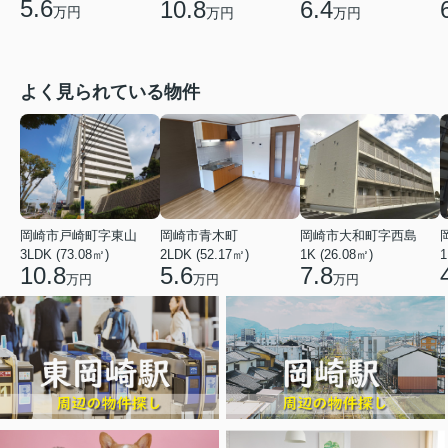
5.6
10.8
6.4
万円
万円
万円
よく見られている物件
岡崎市戸崎町字東山
岡崎市青木町
岡崎市大和町字西島
3LDK (73.08㎡)
2LDK (52.17㎡)
1K (26.08㎡)
1
10.8
5.6
7.8
万円
万円
万円