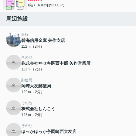
1階 / 16.03坪(53.00㎡)
周辺施設
銀行
碧海信用金庫 矢作支店
112ｍ（2分）
その他
株式会社ヰセキ関西中部 矢作営業所
113ｍ（2分）
郵便局
岡崎大友郵便局
129ｍ（2分）
その他
株式会社しんこう
143ｍ（2分）
その他
ほっかほっか亭岡崎西大友店