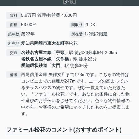
【外観】
5.9万円 管理/共益費 4,000円
賃料
53.00㎡
2LDK
面積
間取り
築23年
1-2階/2階建
築年数
所在階
愛知県
岡崎市
東大友町
字松花
所在地
名鉄名古屋本線
「
宇頭
」駅 徒歩23分車6分 2.0km
交通
名鉄名古屋本線
「
矢作橋
」駅 徒歩23分
愛知環状鉄道
「
大門
」駅 徒歩36分
西尾信用金庫 矢作支店まで178mです。こちらの物件は
備考
コンビニまでの距離が247mです。ニーズの高まってい
るテラスハウスの物件です。ぜひ一度見ていただきた
い、「ファミール松花」です。あなたの条件に合った物
件選びのお手伝いをさせてください。色々な物件情報の
中から、お客様のご希望にマッチしたものをご提案しま
す。
ファミール松花のコメント(おすすめポイント)