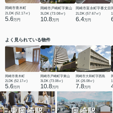
岡崎市青木町
岡崎市戸崎町字東山
岡崎市富永町字番丈目
2LDK (52.17㎡)
3LDK (73.08㎡)
2LDK (57.67㎡)
1
5.6
10.8
6.4
万円
万円
万円
よく見られている物件
岡崎市青木町
岡崎市戸崎町字東山
岡崎市大和町字西島
2LDK (52.17㎡)
3LDK (73.08㎡)
1K (26.08㎡)
1
5.6
10.8
7.8
万円
万円
万円