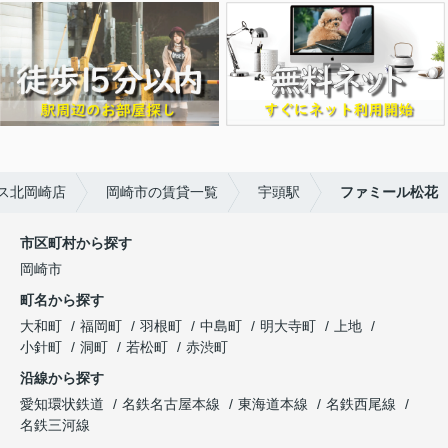
ス北岡崎店
岡崎市の賃貸一覧
宇頭駅
ファミール松花
市区町村から探す
岡崎市
町名から探す
大和町
福岡町
羽根町
中島町
明大寺町
上地
小針町
洞町
若松町
赤渋町
沿線から探す
愛知環状鉄道
名鉄名古屋本線
東海道本線
名鉄西尾線
名鉄三河線