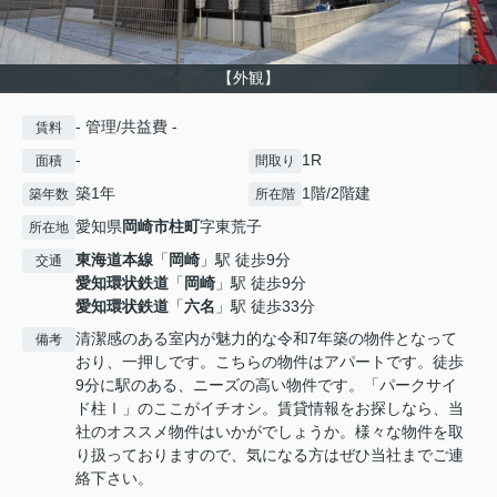
【外観】
- 管理/共益費 -
賃料
-
1R
面積
間取り
築1年
1階/2階建
築年数
所在階
愛知県
岡崎市
柱町
字東荒子
所在地
東海道本線
「
岡崎
」駅 徒歩9分
交通
愛知環状鉄道
「
岡崎
」駅 徒歩9分
愛知環状鉄道
「
六名
」駅 徒歩33分
清潔感のある室内が魅力的な令和7年築の物件となって
備考
おり、一押しです。こちらの物件はアパートです。徒歩
9分に駅のある、ニーズの高い物件です。「パークサイ
ド柱Ⅰ」のここがイチオシ。賃貸情報をお探しなら、当
社のオススメ物件はいかがでしょうか。様々な物件を取
り扱っておりますので、気になる方はぜひ当社までご連
絡下さい。