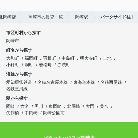
北岡崎店
岡崎市の賃貸一覧
岡崎駅
パークサイド柱Ⅰ
市区町村から探す
岡崎市
町名から探す
大和町
福岡町
羽根町
中島町
明大寺町
上地
小針町
洞町
若松町
赤渋町
沿線から探す
愛知環状鉄道
名鉄名古屋本線
東海道本線
名鉄西尾線
名鉄三河線
駅から探す
岡崎
六名
男川
東岡崎
北岡崎
大門
美合
矢作橋
中岡崎
岡崎公園前
ピタットハウス北岡崎店