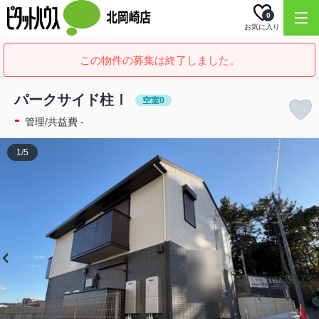
0
お気に入り
この物件の募集は終了しました。
パークサイド柱Ⅰ
空室0
-
管理/共益費 -
1
/
5