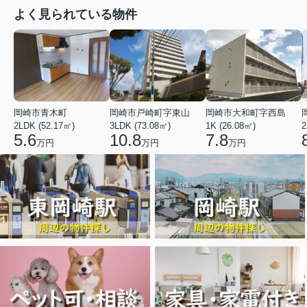
よく見られている物件
岡崎市青木町
岡崎市戸崎町字東山
岡崎市大和町字西島
2LDK (52.17㎡)
3LDK (73.08㎡)
1K (26.08㎡)
2
5.6
10.8
7.8
万円
万円
万円