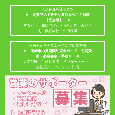
入居審査を通るコツ
▶
賃貸申込で必要な書類を丸ごと解説
【完全版】
◀
審査不可 先に申込が入る仕組み 仮押さ
え 保証会社 生活保護
契約手続きをスムーズに進める方法
▶
岡崎市の賃貸契約完全ガイド｜初期費
用・必要書類・手続き
◀
火災保険 引越し業者 インターネット
分割払い クレジット決済