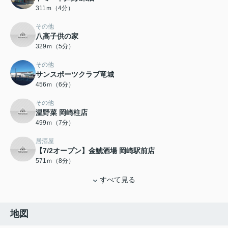
311ｍ（4分）
その他
八高子供の家
329ｍ（5分）
その他
サンスポーツクラブ竜城
456ｍ（6分）
その他
温野菜 岡崎柱店
499ｍ（7分）
居酒屋
【7/2オープン】金鯱酒場 岡崎駅前店
571ｍ（8分）
すべて見る
地図