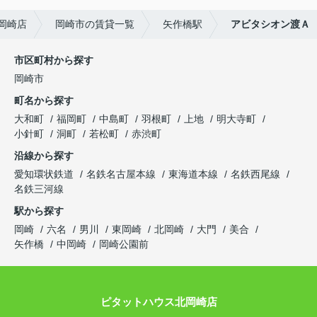
岡崎店
岡崎市の賃貸一覧
矢作橋駅
アビタシオン渡Ａ
市区町村から探す
岡崎市
町名から探す
大和町
福岡町
中島町
羽根町
上地
明大寺町
小針町
洞町
若松町
赤渋町
沿線から探す
愛知環状鉄道
名鉄名古屋本線
東海道本線
名鉄西尾線
名鉄三河線
駅から探す
岡崎
六名
男川
東岡崎
北岡崎
大門
美合
矢作橋
中岡崎
岡崎公園前
ピタットハウス北岡崎店