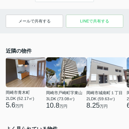
メールで共有する
LINEで共有する
近隣の物件
岡崎市青木町
岡崎市戸崎町字東山
岡崎市城南町１丁目
2LDK (52.17㎡)
3LDK (73.08㎡)
2LDK (59.63㎡)
2
5.6
10.8
8.25
万円
万円
万円