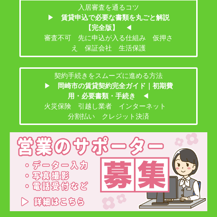
入居審査を通るコツ
▶
賃貸申込で必要な書類を丸ごと解説
【完全版】
◀
審査不可 先に申込が入る仕組み 仮押さ
え 保証会社 生活保護
契約手続きをスムーズに進める方法
▶
岡崎市の賃貸契約完全ガイド｜初期費
用・必要書類・手続き
◀
火災保険 引越し業者 インターネット
分割払い クレジット決済