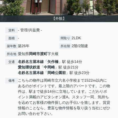
【外観】
- 管理/共益費 -
賃料
-
2LDK
面積
間取り
築26年
2階/2階建
築年数
所在階
愛知県
岡崎市
渡町
字大榎
所在地
名鉄名古屋本線
「
矢作橋
」駅 徒歩14分
交通
愛知環状鉄道
「
中岡崎
」駅 徒歩21分
名鉄名古屋本線
「
岡崎公園前
」駅 徒歩23分
こちらの物件は岡崎市立六名小学校まで1522m以内に
備考
あるのがポイントです。最上階のアパートです。この物
件は、駅まで徒歩14分に立地しています。こだわりポ
イント満載のアビタシオン渡A。スタッフ一同、気持ち
を込めてお客様の物件探しのお手伝いを致します。賃貸
情報のことなら、豊富な物件情報を取り扱う当社にぜひ
お問い合わせ下さい。