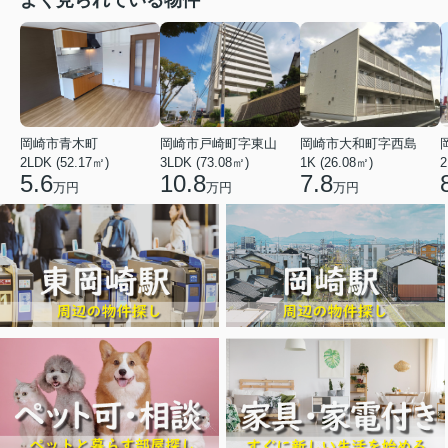
よく見られている物件
岡崎市青木町
岡崎市戸崎町字東山
岡崎市大和町字西島
2LDK (52.17㎡)
3LDK (73.08㎡)
1K (26.08㎡)
2
5.6
10.8
7.8
万円
万円
万円