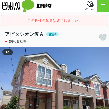
0
お気に入り
この物件の募集は終了しました。
アビタシオン渡Ａ
空室0
-
管理/共益費 -
1
/
5