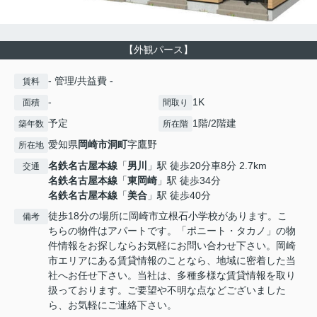
【外観パース】
- 管理/共益費 -
賃料
-
1K
面積
間取り
予定
1階/2階建
築年数
所在階
愛知県
岡崎市
洞町
字鷹野
所在地
名鉄名古屋本線
「
男川
」駅 徒歩20分車8分 2.7km
交通
名鉄名古屋本線
「
東岡崎
」駅 徒歩34分
名鉄名古屋本線
「
美合
」駅 徒歩40分
徒歩18分の場所に岡崎市立根石小学校があります。こ
備考
ちらの物件はアパートです。「ポニート・タカノ」の物
件情報をお探しならお気軽にお問い合わせ下さい。岡崎
市エリアにある賃貸情報のことなら、地域に密着した当
社へお任せ下さい。当社は、多種多様な賃貸情報を取り
扱っております。ご要望や不明な点などございました
ら、お気軽にご連絡下さい。