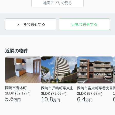
地図アプリで見る
メールで共有する
LINEで共有する
近隣の物件
岡崎市青木町
岡崎市戸崎町字東山
岡崎市富永町字番丈目
2LDK (52.17㎡)
3LDK (73.08㎡)
2LDK (57.67㎡)
1
5.6
10.8
6.4
万円
万円
万円