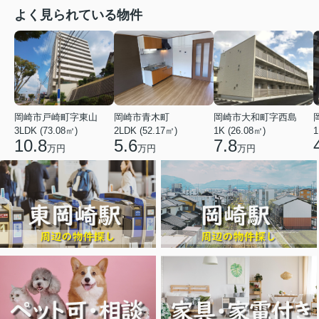
よく見られている物件
岡崎市戸崎町字東山
岡崎市青木町
岡崎市大和町字西島
3LDK (73.08㎡)
2LDK (52.17㎡)
1K (26.08㎡)
1
10.8
5.6
7.8
万円
万円
万円