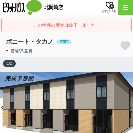
0
お気に入り
この物件の募集は終了しました。
ポニート・タカノ
空室0
-
管理/共益費 -
1
/
2