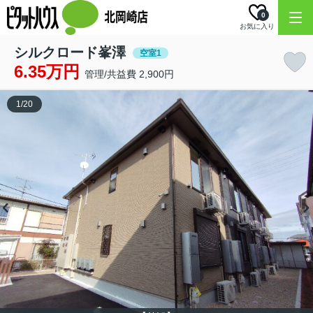
0
お気に入り
シルクロード峯澤
空室1
6.35万円
管理/共益費 2,900円
1
/
20