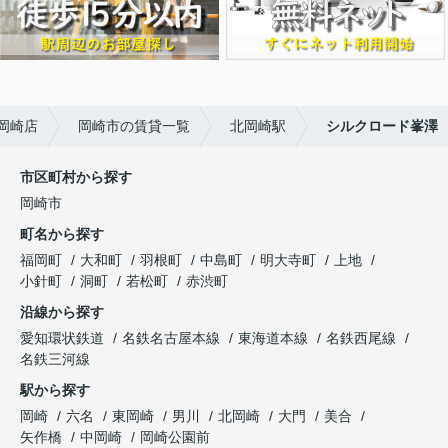
岡崎店
岡崎市の賃貸一覧
北岡崎駅
シルクロード峯澤
市区町村から探す
岡崎市
町名から探す
福岡町
大和町
羽根町
中島町
明大寺町
上地
小針町
洞町
若松町
赤渋町
沿線から探す
愛知環状鉄道
名鉄名古屋本線
東海道本線
名鉄西尾線
名鉄三河線
駅から探す
岡崎
六名
東岡崎
男川
北岡崎
大門
美合
矢作橋
中岡崎
岡崎公園前