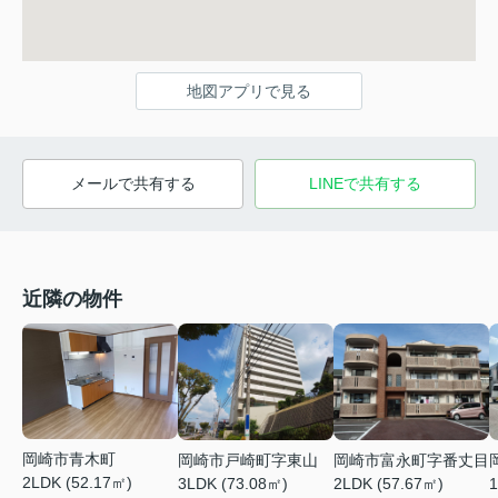
地図アプリで見る
メールで共有する
LINEで共有する
近隣の物件
岡崎市青木町
岡崎市戸崎町字東山
岡崎市富永町字番丈目
2LDK (52.17㎡)
3LDK (73.08㎡)
2LDK (57.67㎡)
1