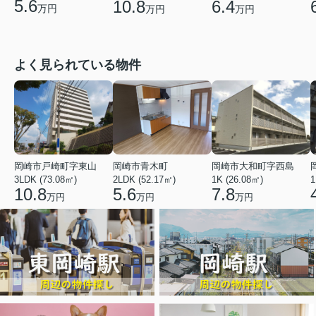
5.6
10.8
6.4
万円
万円
万円
よく見られている物件
岡崎市戸崎町字東山
岡崎市青木町
岡崎市大和町字西島
3LDK (73.08㎡)
2LDK (52.17㎡)
1K (26.08㎡)
1
10.8
5.6
7.8
万円
万円
万円