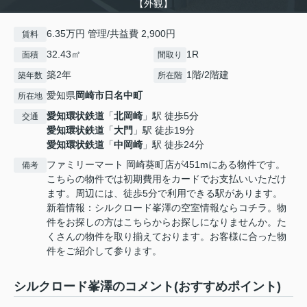
【外観】
6.35万円 管理/共益費 2,900円
賃料
32.43㎡
1R
面積
間取り
築2年
1階/2階建
築年数
所在階
愛知県
岡崎市
日名中町
所在地
愛知環状鉄道
「
北岡崎
」駅 徒歩5分
交通
愛知環状鉄道
「
大門
」駅 徒歩19分
愛知環状鉄道
「
中岡崎
」駅 徒歩24分
ファミリーマート 岡崎葵町店が451mにある物件です。
備考
こちらの物件では初期費用をカードでお支払いいただけ
ます。周辺には、徒歩5分で利用できる駅があります。
新着情報：シルクロード峯澤の空室情報ならコチラ。物
件をお探しの方はこちらからお探しになりませんか。た
くさんの物件を取り揃えております。お客様に合った物
件をご紹介して参ります。
シルクロード峯澤のコメント(おすすめポイント)