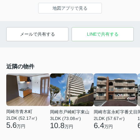
地図アプリで見る
メールで共有する
LINEで共有する
近隣の物件
岡崎市青木町
岡崎市戸崎町字東山
岡崎市富永町字番丈目
2LDK (52.17㎡)
3LDK (73.08㎡)
2LDK (57.67㎡)
1
5.6
10.8
6.4
万円
万円
万円