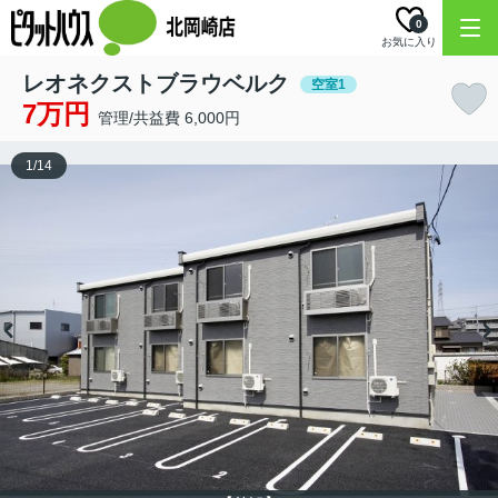
0
お気に入り
レオネクストブラウベルク
空室1
7万円
管理/共益費 6,000円
1
/
14