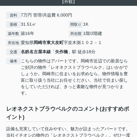
【外観】
7万円 管理/共益費 6,000円
賃料
31.51㎡
1K
面積
間取り
築16年
1階/2階建
築年数
所在階
愛知県
岡崎市
東大友町
字並木側１０２－１
所在地
名鉄名古屋本線
「
矢作橋
」駅 徒歩18分
交通
こちらの物件はアパートです。岡崎市近辺での新居なら
備考
ご好評の物件「レオネクストブラウベルク」はいかがで
しょうか。岡崎市に住まいをお求めなら、物件情報を豊
富に取り扱う当社にお任せください。当社で住まい探し
をしていただければ、きっと素敵な物件が見つかりま
す。
レオネクストブラウベルクのコメント(おすすめポ
イント)
設備も充実していて住みやすい、魅力が詰まったアパートです。
当社イチオシの物件の「レオネクストブラウベルク」。ぜひ一度