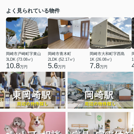
よく見られている物件
岡崎市戸崎町字東山
岡崎市青木町
岡崎市大和町字西島
3LDK (73.08㎡)
2LDK (52.17㎡)
1K (26.08㎡)
1
10.8
5.6
7.8
万円
万円
万円