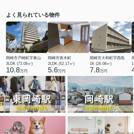
よく見られている物件
岡崎市戸崎町字東山
岡崎市青木町
岡崎市大和町字西島
3LDK (73.08㎡)
2LDK (52.17㎡)
1K (26.08㎡)
1
10.8
5.6
7.8
万円
万円
万円