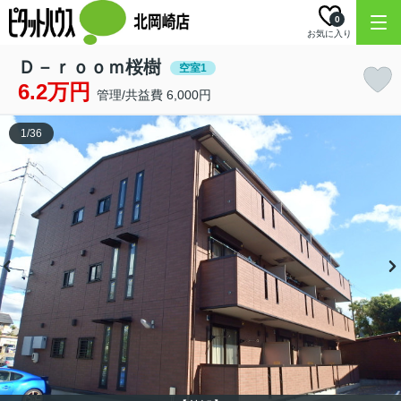
0
お気に入り
Ｄ－ｒｏｏｍ桜樹
空室1
6.2万円
管理/共益費 6,000円
1
/
36