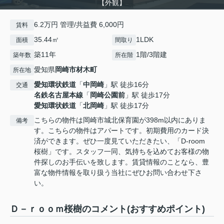
【外観】
6.2万円 管理/共益費 6,000円
賃料
35.44㎡
1LDK
面積
間取り
築11年
1階/3階建
築年数
所在階
愛知県
岡崎市
材木町
所在地
愛知環状鉄道
「
中岡崎
」駅 徒歩16分
交通
名鉄名古屋本線
「
岡崎公園前
」駅 徒歩17分
愛知環状鉄道
「
北岡崎
」駅 徒歩17分
こちらの物件は岡崎市城北保育園が398m以内にありま
備考
す。こちらの物件はアパートです。初期費用のカード決
済ができます。ぜひ一度見ていただきたい、「D-room
桜樹」です。スタッフ一同、気持ちを込めてお客様の物
件探しのお手伝いを致します。賃貸情報のことなら、豊
富な物件情報を取り扱う当社にぜひお問い合わせ下さ
い。
Ｄ－ｒｏｏｍ桜樹のコメント(おすすめポイント)