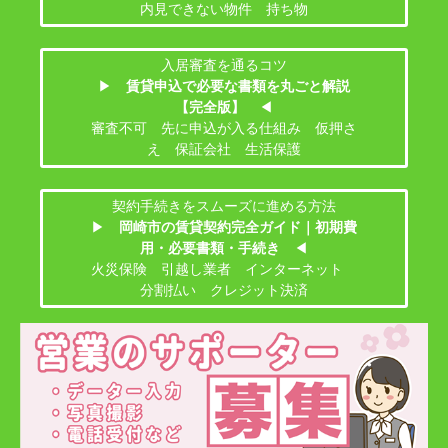
内見できない物件 持ち物
入居審査を通るコツ
▶
賃貸申込で必要な書類を丸ごと解説
【完全版】
◀
審査不可 先に申込が入る仕組み 仮押さ
え 保証会社 生活保護
契約手続きをスムーズに進める方法
▶
岡崎市の賃貸契約完全ガイド｜初期費
用・必要書類・手続き
◀
火災保険 引越し業者 インターネット
分割払い クレジット決済