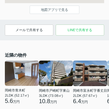
地図アプリで見る
メールで共有する
LINEで共有する
近隣の物件
岡崎市青木町
岡崎市戸崎町字東山
岡崎市富永町字番丈目
2LDK (52.17㎡)
3LDK (73.08㎡)
2LDK (57.67㎡)
1
5.6
10.8
6.4
万円
万円
万円