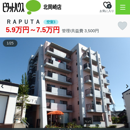
0
お気に入り
ＲＡＰＵＴＡ
空室3
5.9万円～7.5万円
管理/共益費 3,500円
1
/
25