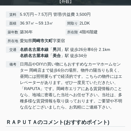
【外観】
5.9万円～7.5万円 管理/共益費 3,500円
賃料
36.97㎡～59.13㎡
2LDK
面積
間取り
築36年
4階/6階建
築年数
所在階
愛知県
岡崎市
欠町
字栗宿
所在地
名鉄名古屋本線
「
男川
」駅 徒歩26分車6分 2.1km
交通
名鉄名古屋本線
「
美合
」駅 徒歩34分
日用品やDIYの買い物にもおすすめなカーマホームセン
備考
ター 岡崎店まで徒歩6分の場所。物件の陽当りも良く、
昼間には照明要らずで経済的です。こちらの物件にはエ
レベーターがあります。ぜひ一度見ていただきたい、
「RAPUTA」です。岡崎市エリアにある賃貸情報のこと
なら、地域に密着した当社へお任せ下さい。当社は、多
種多様な賃貸情報を取り扱っております。ご要望や不明
な点などございましたら、お気軽にご連絡下さい。
ＲＡＰＵＴＡのコメント(おすすめポイント)