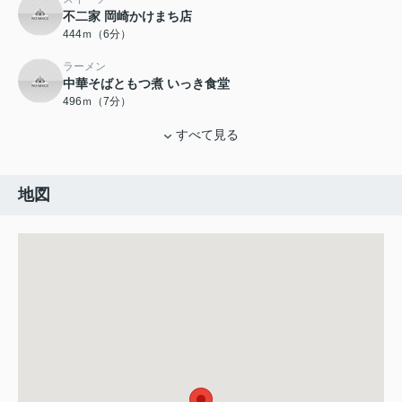
不二家 岡崎かけまち店
444ｍ（6分）
ラーメン
中華そばともつ煮 いっき食堂
496ｍ（7分）
すべて見る
地図