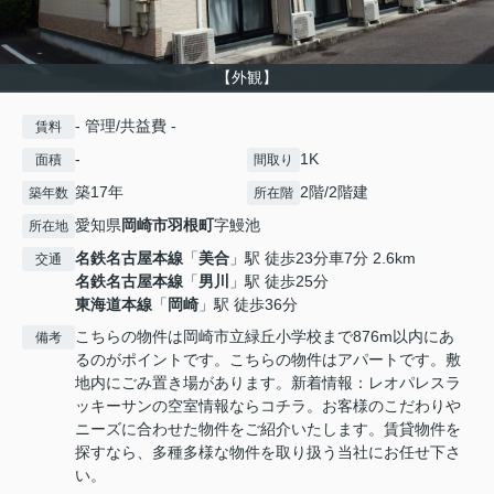
【外観】
- 管理/共益費 -
賃料
-
1K
面積
間取り
築17年
2階/2階建
築年数
所在階
愛知県
岡崎市
羽根町
字鰻池
所在地
名鉄名古屋本線
「
美合
」駅 徒歩23分車7分 2.6km
交通
名鉄名古屋本線
「
男川
」駅 徒歩25分
東海道本線
「
岡崎
」駅 徒歩36分
こちらの物件は岡崎市立緑丘小学校まで876m以内にあ
備考
るのがポイントです。こちらの物件はアパートです。敷
地内にごみ置き場があります。新着情報：レオパレスラ
ッキーサンの空室情報ならコチラ。お客様のこだわりや
ニーズに合わせた物件をご紹介いたします。賃貸物件を
探すなら、多種多様な物件を取り扱う当社にお任せ下さ
い。