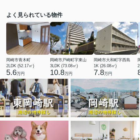
よく見られている物件
岡崎市青木町
岡崎市戸崎町字東山
岡崎市大和町字西島
2LDK (52.17㎡)
3LDK (73.08㎡)
1K (26.08㎡)
2
5.6
10.8
7.8
万円
万円
万円