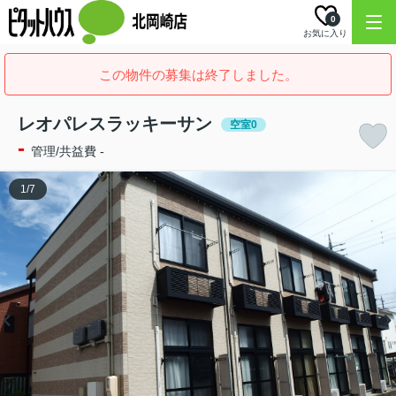
0
お気に入り
この物件の募集は終了しました。
レオパレスラッキーサン
空室0
-
管理/共益費 -
1
/
7