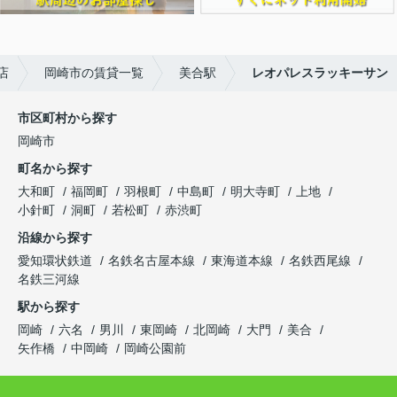
店
岡崎市の賃貸一覧
美合駅
レオパレスラッキーサン
市区町村から探す
岡崎市
町名から探す
大和町
福岡町
羽根町
中島町
明大寺町
上地
小針町
洞町
若松町
赤渋町
沿線から探す
愛知環状鉄道
名鉄名古屋本線
東海道本線
名鉄西尾線
名鉄三河線
駅から探す
岡崎
六名
男川
東岡崎
北岡崎
大門
美合
矢作橋
中岡崎
岡崎公園前