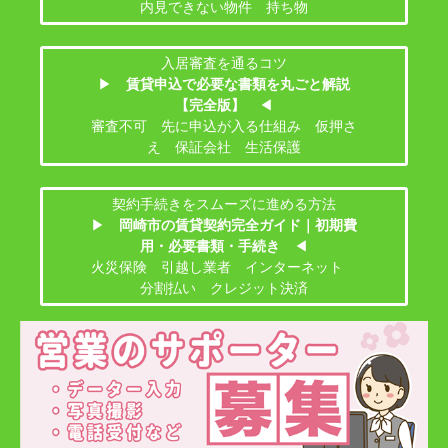
内見できない物件 持ち物
入居審査を通るコツ
▶
賃貸申込で必要な書類を丸ごと解説
【完全版】
◀
審査不可 先に申込が入る仕組み 仮押さ
え 保証会社 生活保護
契約手続きをスムーズに進める方法
▶
岡崎市の賃貸契約完全ガイド｜初期費
用・必要書類・手続き
◀
火災保険 引越し業者 インターネット
分割払い クレジット決済