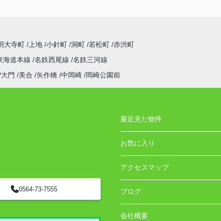
明大寺町
上地
小針町
洞町
若松町
赤渋町
東海道本線
名鉄西尾線
名鉄三河線
大門
美合
矢作橋
中岡崎
岡崎公園前
最近見た物件
お気に入り
アクセスマップ
0564-73-7555
ブログ
会社概要